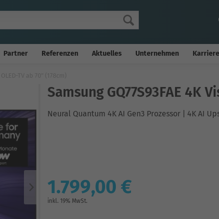
Partner
Referenzen
Aktuelles
Unternehmen
Karrier
OLED-TV ab 70" (178cm)
Samsung GQ77S93FAE 4K Vis
Neural Quantum 4K AI Gen3 Prozessor | 4K AI Up
1.799,00 €
inkl. 19% MwSt.