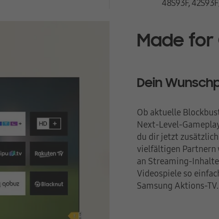
48S93F, 42S93F
Made for
Dein Wunschp
Ob aktuelle Blockbus
Next-Level-Gameplay 
du dir jetzt zusätzli
vielfältigen Partnern
an Streaming-Inhalte
Videospiele so einfac
Samsung Aktions-TV.