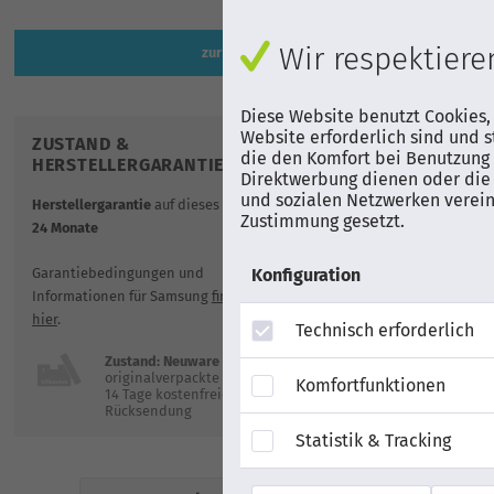
Wir respektieren
zur Artikelbeschreibung
Diese Website benutzt Cookies,
Website erforderlich sind und s
ZUSTAND &
VERSAND
die den Komfort bei Benutzung 
HERSTELLERGARANTIE
Direktwerbung dienen oder die 
gratis Lieferung
und sozialen Netzwerken verein
Herstellergarantie
auf dieses Produkt:
Mann-Service
b
Zustimmung gesetzt.
24 Monate
Verwendungsst
Garantiebedingungen und
Konfiguration
Informationen für Samsung
finden Sie
hier
.
Technisch erforderlich
Zustand: Neuware
originalverpackte Neuware
Komfortfunktionen
14 Tage kostenfreie
Rücksendung
Statistik & Tracking