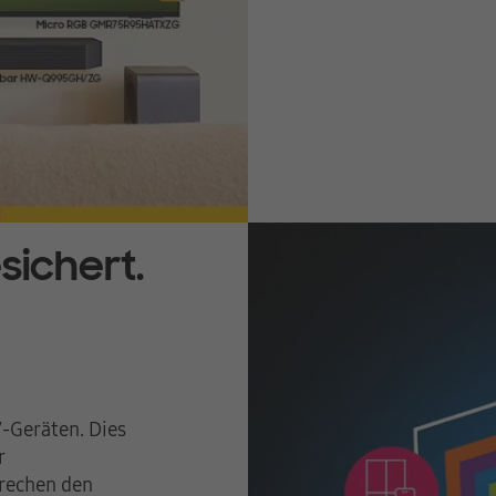
sichert.
V-Geräten. Dies
r
prechen den