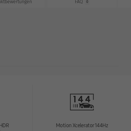
uktbewertungen
FAQ
0
 HDR
Motion Xcelerator 144Hz