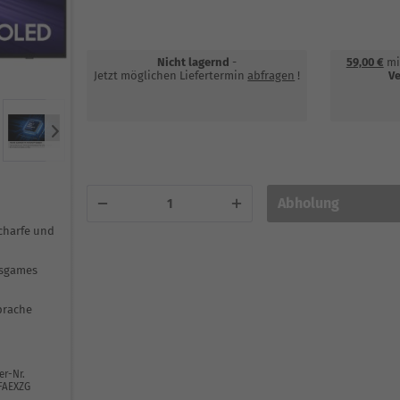
Nicht lagernd
-
59,00 €
mi
Jetzt möglichen Liefertermin
abfragen
!
Ve
Abholung
charfe und
gsgames
prache
er-Nr.
FAEXZG