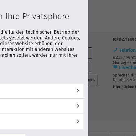
AUF WUNSCHLISTE
 Ihre Privatsphere
Produktdatenblatt
 die für den technischen Betrieb der
tets gesetzt werden. Andere Cookies,
ZAHLUNG
BERATUN
dieser Website erhöhen, der
Interaktion mit anderen Websites
Telefon
mit DHL 2-
fachen sollen, werden nur mit Ihrer
03741 / 28 97
is
Montag - Frei
elle
LiveCha
Sprechen di
Kundenservic
Hier klicken 