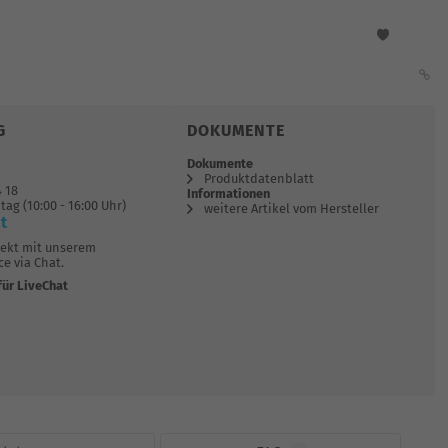
G
DOKUMENTE
Dokumente
Produktdatenblatt
4 18
Informationen
tag (10:00 - 16:00 Uhr)
weitere Artikel vom Hersteller
t
rekt mit unserem
e via Chat.
für LiveChat