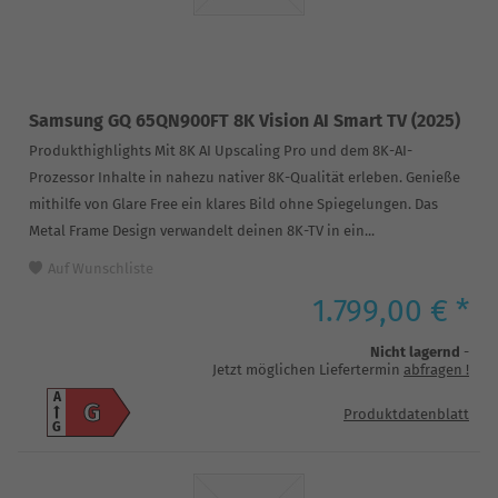
Samsung GQ 65QN900FT 8K Vision AI Smart TV (2025)
Produkthighlights Mit 8K AI Upscaling Pro und dem 8K-AI-
Prozessor Inhalte in nahezu nativer 8K-Qualität erleben. Genieße
mithilfe von Glare Free ein klares Bild ohne Spiegelungen. Das
Metal Frame Design verwandelt deinen 8K-TV in ein...
Auf Wunschliste
1.799,00 € *
Nicht lagernd
-
Jetzt möglichen Liefertermin
abfragen
!
A
G
Produktdatenblatt
G