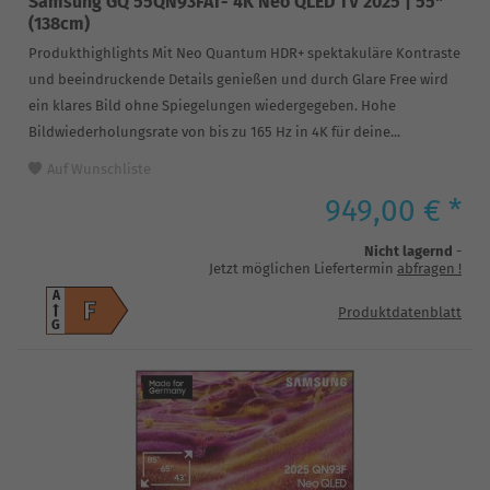
Samsung GQ 55QN93FAT- 4K Neo QLED TV 2025 | 55"
(138cm)
Produkthighlights Mit Neo Quantum HDR+ spektakuläre Kontraste
und beeindruckende Details genießen und durch Glare Free wird
ein klares Bild ohne Spiegelungen wiedergegeben. Hohe
Bildwiederholungsrate von bis zu 165 Hz in 4K für deine...
Auf Wunschliste
949,00 € *
Nicht lagernd
-
Jetzt möglichen Liefertermin
abfragen
!
A
F
Produktdatenblatt
G