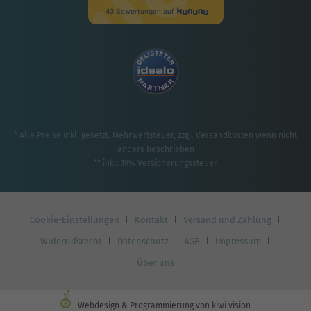
* Alle Preise inkl. gesetzl. Mehrwertsteuer, zzgl.
Versandkosten
wenn nicht
anders beschrieben
** inkl. 19% Versicherungssteuer
Cookie-Einstellungen
Kontakt
Versand und Zahlung
Widerrufsrecht
Datenschutz
AGB
Impressum
Über uns
Webdesign & Programmierung von kiwi vision