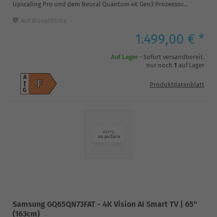
Upscaling Pro und dem Neural Quantum 4K Gen3 Prozessor...
Auf Wunschliste
1.499,00 € *
Auf Lager
- Sofort versandbereit.
nur noch
1
auf Lager
A
F
Produktdatenblatt
G
Samsung GQ65QN73FAT - 4K Vision AI Smart TV | 65"
(163cm)