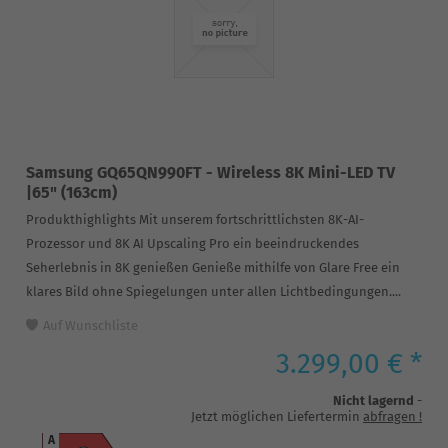
Samsung GQ65QN990FT - Wireless 8K Mini-LED TV
|65" (163cm)
Produkthighlights Mit unserem fortschrittlichsten 8K-AI-
Prozessor und 8K AI Upscaling Pro ein beeindruckendes
Seherlebnis in 8K genießen Genieße mithilfe von Glare Free ein
klares Bild ohne Spiegelungen unter allen Lichtbedingungen....
Auf Wunschliste
3.299,00 € *
Nicht lagernd
-
Jetzt möglichen Liefertermin
abfragen
!
A