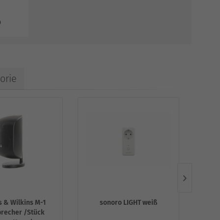
o
orie
 & Wilkins M-1
sonoro LIGHT weiß
Tec
precher /Stück
schw