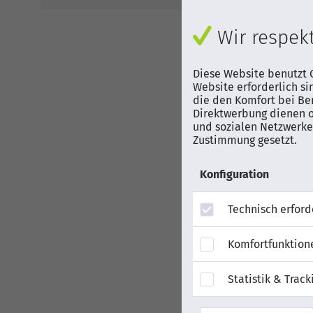
69,0
Wir respekt
Diese Website benutzt C
Website erforderlich si
Filtern
die den Komfort bei Be
Direktwerbung dienen o
und sozialen Netzwerken
Zustimmung gesetzt.
Konfiguration
Technisch erford
Komfortfunktion
Statistik & Track