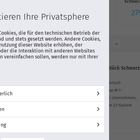
Schwarz
0 € *
49,00 € *
27
ieren Ihre Privatsphere
ookies, die für den technischen Betrieb der
nd und stets gesetzt werden. Andere Cookies,
Sortierung:
nutzung dieser Website erhöhen, der
der die Interaktion mit anderen Websites
 vereinfachen sollen, werden nur mit Ihrer
Bowers & Wilkins M-1 Lautsprecher /Stück Schwarz
matt - schwarz
Bowers & Wilkins M-1 Schlank, kompakt und dennoch
ausgesprochen klangstark kann ein einziges Paar M-1-
erlich
Lautsprecher die Rolle Ihrer Stereolautsprecher übernehmen,
Sie können diese mit einem Subwoofer zu einem 2.1-System
en
kombinieren oder...
Auf Wunschliste
ing