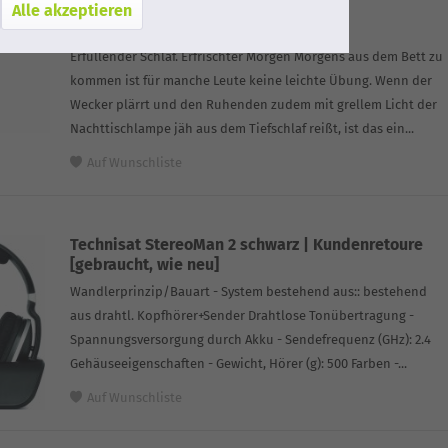
Alle akzeptieren
sonoro LIGHT weiß
Erfüllender Schlaf. Erfrischter Morgen Morgens aus dem Bett zu
kommen ist für manche Leute keine leichte Übung. Wenn der
Wecker plärrt und den Ruhenden zudem mit grellem Licht der
Nachttischlampe jäh aus dem Tiefschlaf reißt, ist das ein...
Auf Wunschliste
Technisat StereoMan 2 schwarz | Kundenretoure
[gebraucht, wie neu]
Wandlerprinzip/Bauart - System bestehend aus:: bestehend
aus drahtl. Kopfhörer+Sender Drahtlose Tonübertragung -
Spannungsversorgung durch Akku - Sendefrequenz (GHz): 2.4
Gehäuseeigenschaften - Gewicht, Hörer (g): 500 Farben -...
Auf Wunschliste