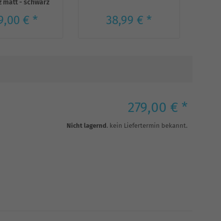
 matt - schwarz
[g
9,00 € *
38,99 € *
279,00 € *
Nicht lagernd
. kein Liefertermin bekannt.