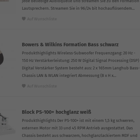
jede beliebige Audioquelle und streamen Sie zu den Formation
Lautsprechern. Streamen Sie in 96/24 bit hochauflösendem...
Auf Wunschliste
Bowers & Wilkins Formation Bass schwarz
Produkthighlights Wireless-Subwoofer Frequenzgang: 20 Hz -
150 Hz Verstärkerleistung: 250 W Digital Signal Processing (DSP)
Digital Verstärker System besteht aus: 2 x 165mm Langhub Bass-
Chassis LAN & WLAN integriert Abmessung (B x H x...
Auf Wunschliste
Block PS-100+ hochglanz weiß
Produkthighlights Der PS-100+ ist mit einem 1,5 kg schweren,
externen Motor mit 33 und 45 RPM Antrieb ausgestattet. Das
Chassis besteht aus schwarzem, hochglanzlackiertem MDF und