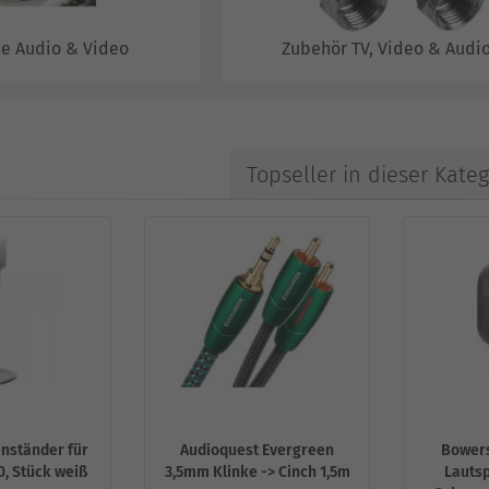
le Audio & Video
Zubehör TV, Video & Audi
Topseller in dieser Kateg
nständer für
Audioquest Evergreen
Bowers
0, Stück weiß
3,5mm Klinke -> Cinch 1,5m
Lauts