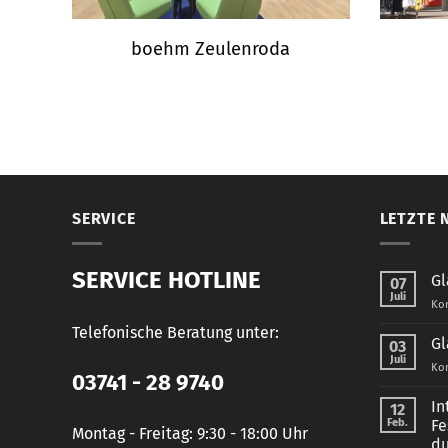
boehm Zeulenroda
SERVICE
LETZTE 
SERVICE HOTLINE
Gl
07
Juli
Kom
Telefonische Beratung unter:
Gl
03
Juli
Kom
03741 - 28 9740
In
12
Feb.
Fe
Montag - Freitag: 9:30 - 18:00 Uhr
du