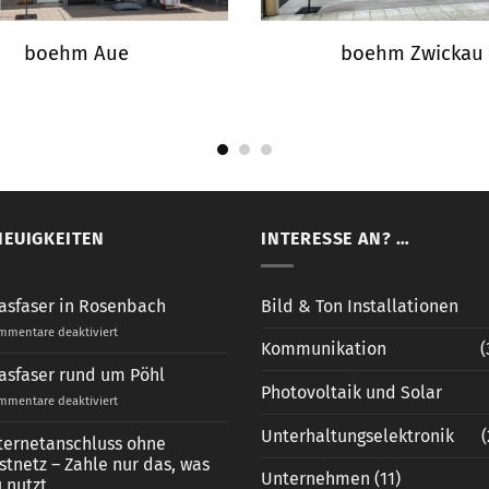
boehm Aue
boehm Zwickau
NEUIGKEITEN
INTERESSE AN? …
Bild & Ton Installationen
asfaser in Rosenbach
für
mentare deaktiviert
Kommunikation
(
Glasfaser
in
asfaser rund um Pöhl
Rosenbach
Photovoltaik und Solar
für
mentare deaktiviert
Glasfaser
Unterhaltungselektronik
(
rund
ternetanschluss ohne
um
stnetz – Zahle nur das, was
Pöhl
Unternehmen
(11)
 nutzt