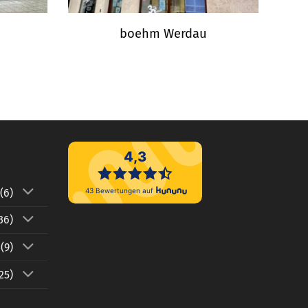
boehm Werdau
(6)
36)
(9)
25)