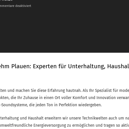
für
mentare deaktiviert
Internetanschluss
ohne
Festnetz
–
Zahle
nur
das,
was
du
nutzt
ehm Plauen: Experten für Unterhaltung, Haushal
lten und machen Sie diese Erfahrung hautnah. Als Ihr Spezialist für mode
ukten, die Ihr Zuhause in einen Ort voller Komfort und Innovation verwa
-Soundsysteme, die jeden Ton in Perfektion wiedergeben.
rhaltung und Haushalt erweitern wir unsere Technikwelten auch um nac
 umweltfreundliche Energieversorgung zu ermöglichen und tragen so akt