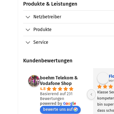
Produkte & Leistungen
Netzbetreiber
Produkte
Service
Kundenbewertungen
Fl
boehm Telekom &
vo
Vodafone Shop
4.8
Klasse Ser
Basierend auf 231
kompetent
Bewertungen
powered by
G
o
o
g
l
e
bin super
bewerte uns auf
dass scho