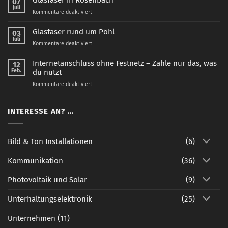
Glasfaser in Rosenbach
07
Juli
für
Kommentare deaktiviert
Glasfaser
in
Glasfaser rund um Pöhl
03
Rosenbach
Juli
für
Kommentare deaktiviert
Glasfaser
rund
Internetanschluss ohne Festnetz – Zahle nur das, was
12
um
Feb.
du nutzt
Pöhl
für
Kommentare deaktiviert
Internetanschluss
ohne
Festnetz
INTERESSE AN? …
–
Zahle
nur
Bild & Ton Installationen
(6)
das,
was
Kommunikation
(36)
du
nutzt
Photovoltaik und Solar
(9)
Unterhaltungselektronik
(25)
Unternehmen
(11)