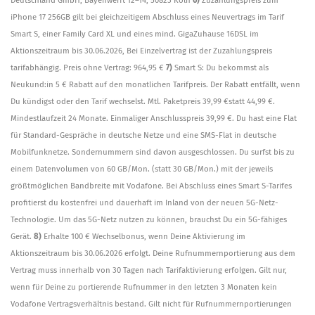
iPhone 17 256GB gilt bei gleichzeitigem Abschluss eines Neuvertrags im Tarif
Smart S, einer Family Card XL und eines mind. GigaZuhause 16DSL im
Aktionszeitraum bis 30.06.2026, Bei Einzelvertrag ist der Zuzahlungspreis
tarifabhängig. Preis ohne Vertrag: 964,95 €
7)
Smart S: Du bekommst als
Neukund:in 5 € Rabatt auf den monatlichen Tarifpreis. Der Rabatt entfällt, wenn
Du kündigst oder den Tarif wechselst. Mtl. Paketpreis 39,99 €statt 44,99 €.
Mindestlaufzeit 24 Monate. Einmaliger Anschlusspreis 39,99 €. Du hast eine Flat
für Standard-Gespräche in deutsche Netze und eine SMS-Flat in deutsche
Mobilfunknetze. Sondernummern sind davon ausgeschlossen. Du surfst bis zu
einem Datenvolumen von 60 GB/Mon. (statt 30 GB/Mon.) mit der jeweils
größtmöglichen Bandbreite mit Vodafone. Bei Abschluss eines Smart S-Tarifes
profitierst du kostenfrei und dauerhaft im Inland von der neuen 5G-Netz-
Technologie. Um das 5G-Netz nutzen zu können, brauchst Du ein 5G-fähiges
Gerät.
8)
Erhalte 100 € Wechselbonus, wenn Deine Aktivierung im
Aktionszeitraum bis 30.06.2026 erfolgt. Deine Rufnummernportierung aus dem
Vertrag muss innerhalb von 30 Tagen nach Tarifaktivierung erfolgen. Gilt nur,
wenn für Deine zu portierende Rufnummer in den letzten 3 Monaten kein
Vodafone Vertragsverhältnis bestand. Gilt nicht für Rufnummernportierungen