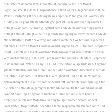
den ersten 9 Monaten 19,99 € pro Monat, danach 34,99 € pro Monat/
GigaZuhause50 DSL 39,99 €, GigaZuhause 100DSL 44,99 €, GigaZuhause 250 DSL
49,99 €. Tarifpreis gilt bei Nutzung Deines eigenen IP-fähigen DSL-Routers, der
für die von Dir gewählte Bandbreite geeignet ist. Die Mindestvertragslaufzeit
beträgt 24 Monate. Die Kündigungsfrist zum Ende der Mindestvertragslaufzeit
beträgt 1 Monat. Erfolgt keine fristgerechte Kündigung in Textform zum Ende der
Mindestlaufzeit, läuft der Vertrag auf unbestimmte Zeit weiter und ist jederzeit
mit einer Frist von 1 Monat kündbar. Anschlusspreis 49,99 €. Standard-Gespräche
ins dt. Festnetz und ins dt. Vodafone Mobilfunknetz inklusive. Weitere Kosten
verbrauchsabhängig, z. B. 0,199 € pro Minute für nationale Standard-Gespräche
in dt. Mobilfunk-Netze. Call-by- Call und Preselection ausgeschlossen. Angebot
gilt ab 29.01.2026 und nur für Neukunden ohne Vodafone-Anschluss innerhalb
der letzten 3 Monate. Prüf Deine DSL-Verfügbarkeit und ob Du im Vodafone-
Netzausbaugebiet bist auf vodafone.de/dsl.
12)
Errechneter Grundpreis gilt für
die ersten 10 Monate in gezeigter Tarifkombination.
13)
Die CombiCard Smart
Connect S mit Top-Endgerät ist buchbar für Kunden mit einem bereits
bestehenden Telekom Mobilfunk-Vertrag (ausgenommen Smart Connect
Einzelkarten, MagentaMobil Speedbox Tarife, MagentaMobil Prepaid Tarife und
Verträge der Marke congstar). Die Mindestvertragslaufzeit des Tarifs CombiCard