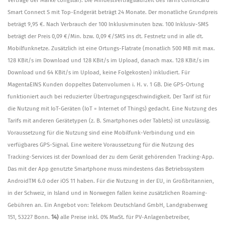
Smart Connect S mit Top-Endgerät beträgt 24 Monate. Der monatliche Grundpreis
beträgt 9,95 €. Nach Verbrauch der 100 Inklusivminuten bzw. 100 Inklusiv-SMS
beträgt der Preis 0,09 €/Min. bzw. 0,09 €/SMS ins dt. Festnetz und in alle dt.
Mobilfunknetze. Zusätzlich ist eine Ortungs-Flatrate (monatlich 500 MB mit max.
128 KBit/s im Download und 128 KBit/s im Upload, danach max. 128 KBit/s im
Download und 64 KBit/s im Upload, keine Folgekosten) inkludiert. Für
MagentaEINS Kunden doppeltes Datenvolumen i. H. v. 1 GB. Die GPS-Ortung
funktioniert auch bei reduzierter Übertragungsgeschwindigkeit. Der Tarif ist für
die Nutzung mit IoT-Geräten (IoT = Internet of Things) gedacht. Eine Nutzung des
Tarifs mit anderen Gerätetypen (z. B. Smartphones oder Tablets) ist unzulässig.
Voraussetzung für die Nutzung sind eine Mobilfunk-Verbindung und ein
verfügbares GPS-Signal. Eine weitere Voraussetzung für die Nutzung des
Tracking-Services ist der Download der zu dem Gerät gehörenden Tracking-App.
Das mit der App genutzte Smartphone muss mindestens das Betriebssystem
AndroidTM 6.0 oder iOS 11 haben. Für die Nutzung in der EU, in Großbritannien,
in der Schweiz, in Island und in Norwegen fallen keine zusätzlichen Roaming-
Gebühren an. Ein Angebot von: Telekom Deutschland GmbH, Landgrabenweg
151, 53227 Bonn.
14)
alle Preise inkl. 0% MwSt. für PV-Anlagenbetreiber,