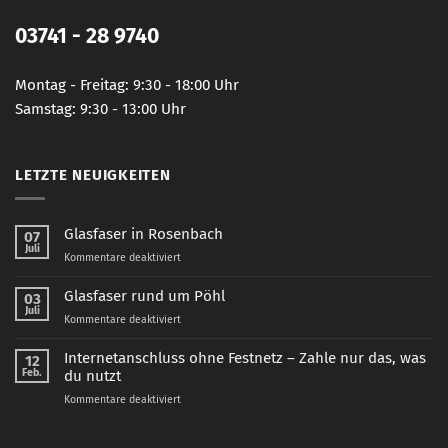
03741 - 28 9740
Montag - Freitag: 9:30 - 18:00 Uhr
Samstag: 9:30 - 13:00 Uhr
LETZTE NEUIGKEITEN
Glasfaser in Rosenbach
07
Juli
für
Kommentare deaktiviert
Glasfaser
in
Glasfaser rund um Pöhl
03
Rosenbach
Juli
für
Kommentare deaktiviert
Glasfaser
rund
Internetanschluss ohne Festnetz – Zahle nur das, was
12
um
Feb.
du nutzt
Pöhl
für
Kommentare deaktiviert
Internetanschluss
ohne