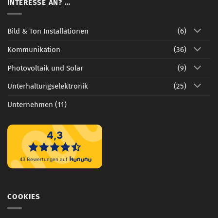
Festnetz
INTERESSE AN? …
–
Zahle
nur
Bild & Ton Installationen
(6)
das,
was
Kommunikation
(36)
du
nutzt
Photovoltaik und Solar
(9)
Unterhaltungselektronik
(25)
Unternehmen
(11)
COOKIES