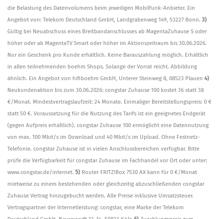
die Belastung des Datenvolumens beim jeweiligen Mobilfunk-Anbieter. Ein
Angebot von: Telekom Deutschland GmbH, Landgrabenweg 149, 53227 Bonn.
3)
Gültig bei Neuabschuss eines Breitbandanschlusses ab MagentaZuhause S oder
höher oder ab MagentaTV Smart oder höher im Aktionszeitraum bis 30.06.2026.
Nur ein Geschenk pro Kunde erhältlich. Keine Barauszahlung möglich. Erhältlich
in allen teilnehmenden boehm Shops. Solange der Vorrat reicht. Abbildung
ähnlich. Ein Angebot von hifiboehm GmbH, Unterer Steinweg 8, 08523 Plauen
4)
Neukundenaktion bis zum 30.06.2026: congstar Zuhause 100 kostet 36 statt 38
€/Monat. Mindestvertragslaufzeit: 24 Monate. Einmaliger Bereitstellungspreis: 0 €
statt 50 €. Voraussetzung für die Nutzung des Tarifs ist ein geeignetes Endgerät
(gegen Aufpreis erhältlich). congstar Zuhause 100 ermöglicht eine Datennutzung
von max. 100 Mbit/s im Download und 40 Mbit/s im Upload. Ohne Festnetz-
Telefonie. congstar Zuhause ist in vielen Anschlussbereichen verfügbar. Bitte
prüfe die Verfügbarkeit für congstar Zuhause im Fachhandel vor Ort oder unter:
www.congstar.de/internet.
5)
Router FRITZ!Box 7530 AX kann für 0 €/Monat
mietweise zu einem bestehenden oder gleichzeitig abzuschließenden congstar
Zuhause Vertrag hinzugebucht werden. Alle Preise inklusive Umsatzsteuer.
Vertragspartner der Internetleistung: congstar, eine Marke der Telekom
Deutschland GmbH, Bayenwerft 12–14, 50823 Köln
6)
Zuzahlungspreis zum