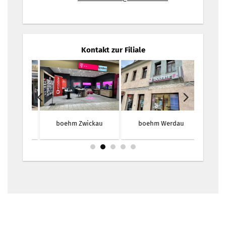
Kontakt zur Filiale
Aue
boehm Zwickau
boehm Werdau
boe
We