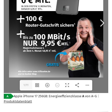
1/11
Apple iPhone 17 256GB: Energieeffizienzklasse
A
von A–G
|
Produktdatenblatt