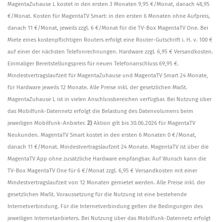
MagentaZuhause L kostet in den ersten 3 Monaten 9,95 €/Monat, danach 48,95
€/Monat. Kosten für MagentaTV Smart: in den ersten 6 Monaten ohne Aufpreis,
danach 11 €/Monat, jeweils zzgl. 6 €/Monat für die TV-Box MagentaTV One. Bei
Miete eines kostenpflichtigen Routers erfolgt eine Router-Gutschrift i. H. v. 100 €
auf einer der nächsten Telefonrechnungen. Hardware zzgl. 6,95 € Versandkosten.
Einmaliger Bereitstellungspreis für neuen Telefonanschluss 69,95 €.
Mindestvertragslaufzeit für MagentaZuhause und MagentaTV Smart 24 Monate,
für Hardware jeweils 12 Monate. Alle Preise inkl. der gesetzlichen MwSt.
MagentaZuhause L ist in vielen Anschlussbereichen verfügbar. Bei Nutzung über
das Mobilfunk-Datennetz erfolgt die Belastung des Datenvolumens beim
jeweiligen Mobilfunk-Anbieter.
2)
Aktion gilt bis 30.06.2026 für MagentaTV
Neukunden. MagentaTV Smart kostet in den ersten 6 Monaten 0 €/Monat,
danach 11 €/Monat. Mindestvertragslaufzeit 24 Monate. MagentaTV ist über die
MagentaTV App ohne zusätzliche Hardware empfangbar. Auf Wunsch kann die
TV-Box MagentaTV One für 6 €/Monat zzgl. 6,95 € Versandkosten mit einer
Mindestvertragslaufzeit von 12 Monaten gemietet werden. Alle Preise inkl. der
gesetzlichen MwSt. Voraussetzung für die Nutzung ist eine bestehende
Internetverbindung. Für die Internetverbindung gelten die Bedingungen des
jeweiligen Internetanbieters. Bei Nutzung über das Mobilfunk-Datennetz erfolgt