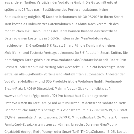
aus anderen Tarifen/Verträgen der Vodafone GmbH. Die Gutschrift erfolgt
spätestens 28 Tage nach Bestätigung des Portierungsdatums. Keine
Barauszahlung möglich.
9)
Kunden bekommen bis 30.06.2026 in ihrem Smart-
Tarif kostenlos unlimitiertes Datenvolumen auf Abruf. Nach Verbrauch des
monatlichen Inklusivvolumens des Tarifs können Kunden das zusätzliche
Datenvolumen kostenlos in 5 GB-Schritten in der MeinVodafone App
nachbuchen. 8) GigaKombi 5 € Rabatt Smart: Für die Kombination eines
Mobilfunk- und Festnetz-Vertrags bekommst Du 5 € Rabatt in Smart-Tarifen. Die
berechtigten Tarife gibt’s hier: www.vodafone.de/infofaxe/4510.pdf. Endet Dein
Festnetz- oder Mobilfunk-Vertrag oder wechselst Du in nicht berechtigte Tarife,
entfallen alle GigaKombi-Vorteile und -Gutschriften automatisch. Anbieter der
Vodafone Mobilfunk- und DSL-Produkte ist die Vodafone GmbH, Ferdinand-
Braun-Platz 1, 40549 Düsseldorf. Mehr Infos zur GigaKombi gibt‘s auf:
www.vodafone.de/gigakombi.
10)
Pro Monat hast Du unbegrenztes
Datenvolumen im Tarif FamilyCard XL fürs Surfen im deutschen Vodafone-Netz.
Der monatliche Tarifpreis beträgt im Aktionszeitraum bis 29.07.2026 19,99 € statt
39,99 €. Einmaliger Anschlusspreis: 39,99 €. Mindestlaufzeit: 24 Monate. Um eine
FamilyCard-Zusatzkarte nutzen zu können, brauchst Du einen GigaMobil-,
GigaMobil Young-, Red-, Young- oder Smart-Tarif.
11)
GigaZuhause 16 DSL kostet n