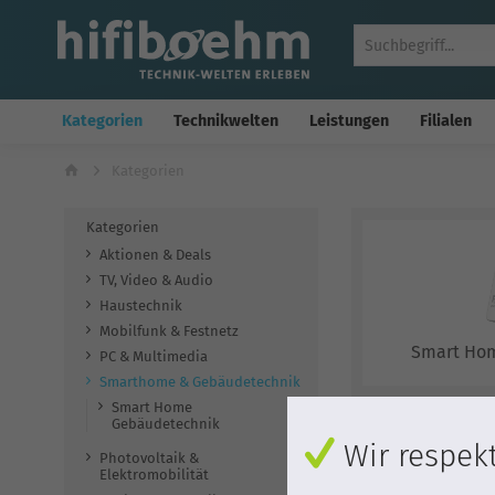
Kategorien
Technikwelten
Leistungen
Filialen
Kategorien
Kategorien
Aktionen & Deals
TV, Video & Audio
Haustechnik
Mobilfunk & Festnetz
Smart Ho
PC & Multimedia
Smarthome & Gebäudetechnik
Smart Home
Gebäudetechnik
Wir respekt
Photovoltaik &
Elektromobilität