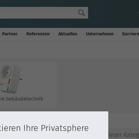
Partner
Referenzen
Aktuelles
Unternehmen
Karrier
me Gebäudetechnik
ieren Ihre Privatsphere
Topseller in dieser Kateg