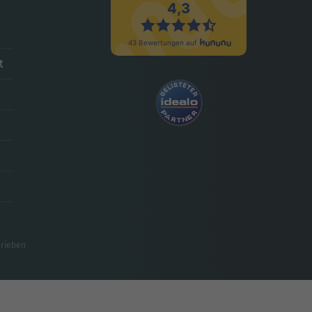
t
hrieben