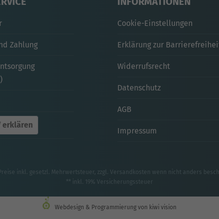
ERVICE
INFORMATIONEN
r
Cookie-Einstellungen
nd Zahlung
Erklärung zur Barrierefreihei
entsorgung
Widerrufsrecht
)
Datenschutz
AGB
 erklären
Impressum
Preise inkl. gesetzl. Mehrwertsteuer, zzgl.
Versandkosten
wenn nicht anders besc
** inkl. 19% Versicherungssteuer
Webdesign & Programmierung von kiwi vision