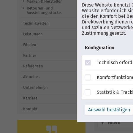
Marken & Hersteller
Diese Website benutzt C
Retouren -und
Website erforderlich si
Ausstellungsstücke
die den Komfort bei Be
Direktwerbung dienen o
Technikwelten
und sozialen Netzwerken
Zustimmung gesetzt.
Leistungen
Filialen
Konfiguration
Partner
Technisch erford
Referenzen
AVM Fritz!D
100 weiß | K
Komfortfunktion
Aktuelles
[gebraucht
Unternehmen
Statistik & Track
83,9
Karriere
Kontakt
Filtern