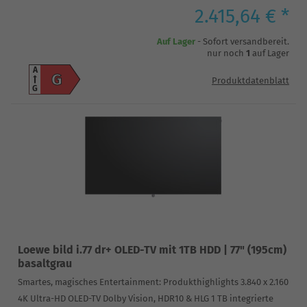
2.415,64 € *
Auf Lager
- Sofort versandbereit.
nur noch
1
auf Lager
A
G
Produktdatenblatt
G
Loewe bild i.77 dr+ OLED-TV mit 1TB HDD | 77" (195cm)
basaltgrau
Smartes, magisches Entertainment: Produkthighlights 3.840 x 2.160
4K Ultra-HD OLED-TV Dolby Vision, HDR10 & HLG 1 TB integrierte