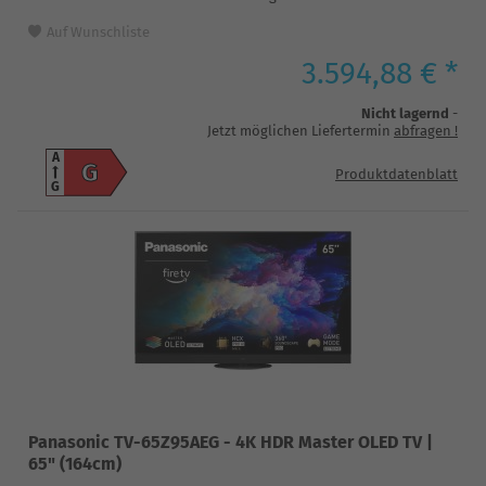
Auf Wunschliste
3.594,88 € *
Nicht lagernd
-
Jetzt möglichen Liefertermin
abfragen
!
A
G
Produktdatenblatt
G
Panasonic TV-65Z95AEG - 4K HDR Master OLED TV |
65" (164cm)