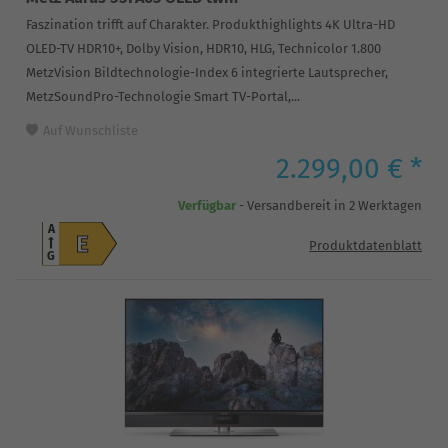
Faszination trifft auf Charakter. Produkthighlights 4K Ultra-HD
OLED-TV HDR10+, Dolby Vision, HDR10, HLG, Technicolor 1.800
MetzVision Bildtechnologie-Index 6 integrierte Lautsprecher,
MetzSoundPro-Technologie Smart TV-Portal,...
Auf Wunschliste
2.299,00 € *
Verfügbar
- Versandbereit in 2 Werktagen
A
E
Produktdatenblatt
G