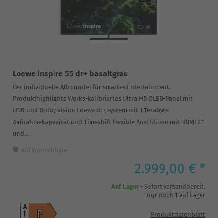
Loewe inspire 55 dr+ basaltgrau
Der individuelle Allrounder für smartes Entertainment.
Produkthighlights Werks-kalibriertes Ultra HD OLED-Panel mit
HDR und Dolby Vision Loewe dr+ system mit 1 Terabyte
Aufnahmekapazität und Timeshift Flexible Anschlüsse mit HDMI 2.1
und...
Auf Wunschliste
2.999,00 € *
Auf Lager
- Sofort versandbereit.
nur noch
1
auf Lager
A
F
Produktdatenblatt