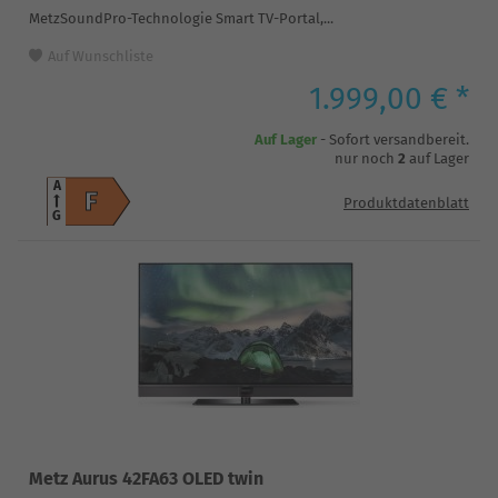
MetzSoundPro-Technologie Smart TV-Portal,...
Auf Wunschliste
1.999,00 € *
Auf Lager
- Sofort versandbereit.
nur noch
2
auf Lager
A
F
Produktdatenblatt
G
Metz Aurus 42FA63 OLED twin