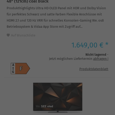
48" (121cm) coal black
Produkthighlights Ultra HD OLED Panel mit HDR und Dolby Vision
für perfektes Schwarz und satte Farben Flexible Anschlüsse mit
HDMI 2.1 und 120 Hz VRR für schnelles Konsolen-Gaming We. os8
Betriebssystem & Vidaa App Store mit Zugriff auf...
Auf Wunschliste
1.649,00 € *
Nicht lagernd
-
Jetzt möglichen Liefertermin
abfragen
!
A
F
Produktdatenblatt
G