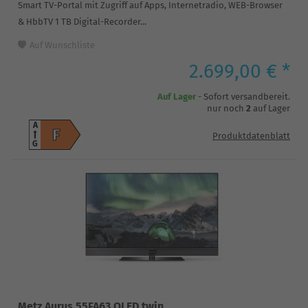
Smart TV-Portal mit Zugriff auf Apps, Internetradio, WEB-Browser
& HbbTV 1 TB Digital-Recorder...
Auf Wunschliste
2.699,00 € *
Auf Lager
- Sofort versandbereit.
nur noch
2
auf Lager
A
F
Produktdatenblatt
G
Metz Aurus 55FA63 OLED twin