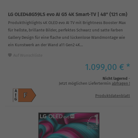
LG OLED48G59LS evo AI G5 4K Smart-TV | 48" (121 cm)
Produkthighlights 4K OLED evo AI TV mit Brightness Booster Max
für hellste, brillante Bilder, perfektes Schwarz und satte Farben
Gallery Design für eine flache und lückenlose Wandmontage wie
ein Kunstwerk an der Wand a11 Gen2 4K...
Auf Wunschliste
1.099,00 € *
Nicht lagernd
-
Jetzt möglichen Liefertermin
abfragen
!
A
F
Produktdatenblatt
G