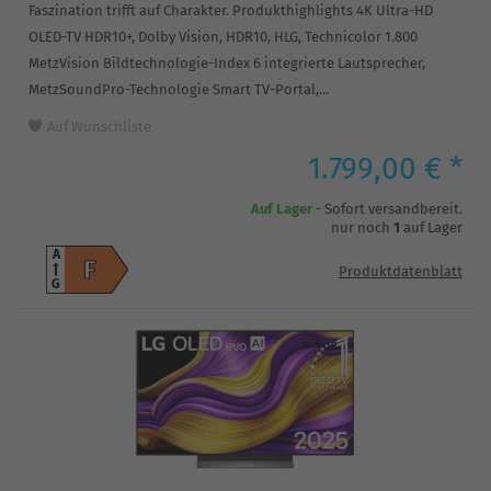
Faszination trifft auf Charakter. Produkthighlights 4K Ultra-HD
OLED-TV HDR10+, Dolby Vision, HDR10, HLG, Technicolor 1.800
MetzVision Bildtechnologie-Index 6 integrierte Lautsprecher,
MetzSoundPro-Technologie Smart TV-Portal,...
Auf Wunschliste
1.799,00 € *
Auf Lager
- Sofort versandbereit.
nur noch
1
auf Lager
A
F
Produktdatenblatt
G