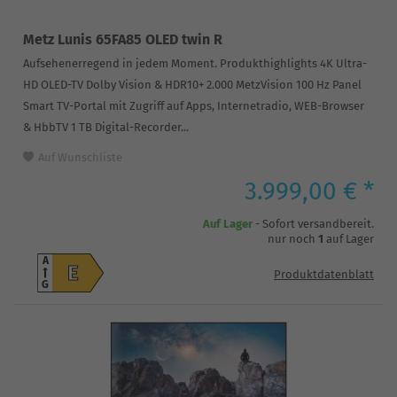
Metz Lunis 65FA85 OLED twin R
Aufsehenerregend in jedem Moment. Produkthighlights 4K Ultra-
HD OLED-TV Dolby Vision & HDR10+ 2.000 MetzVision 100 Hz Panel
Smart TV-Portal mit Zugriff auf Apps, Internetradio, WEB-Browser
& HbbTV 1 TB Digital-Recorder...
Auf Wunschliste
3.999,00 € *
Auf Lager
- Sofort versandbereit.
nur noch
1
auf Lager
A
E
Produktdatenblatt
G