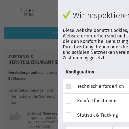
Artikel-Nr.:
EAN
Herstell
Wir respektieren
221160
8806097253006
GQ65LS0
Diese Website benutzt Cookies,
zur Artikelbeschreibung
Website erforderlich sind und s
die den Komfort bei Benutzung 
Direktwerbung dienen oder die 
und sozialen Netzwerken verein
ZUSTAND &
VERSAND
Zustimmung gesetzt.
HERSTELLERGARANTIE
gratis Lieferung
Konfiguration
Herstellergarantie
auf dieses Produkt:
Mann-Service
b
24 Monate
Verwendungsst
Technisch erforderlich
Garantiebedingungen und
Informationen für Samsung
finden Sie
Komfortfunktionen
hier
.
Zustand: Neuware
Statistik & Tracking
originalverpackte Neuware
14 Tage kostenfreie
Rücksendung