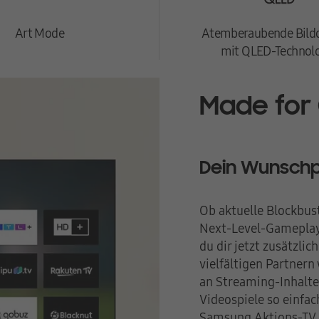
Art Mode
Atemberaubende Bildq
mit QLED-Technol
Made for
Dein Wunschp
Ob aktuelle Blockbus
Next-Level-Gameplay 
du dir jetzt zusätzli
vielfältigen Partnern
an Streaming-Inhalte
Videospiele so einfac
Samsung Aktions-TV.