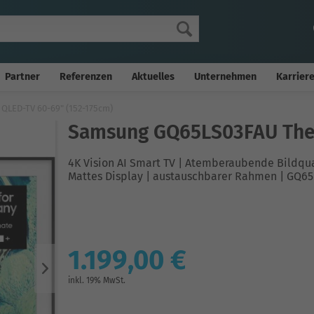
Partner
Referenzen
Aktuelles
Unternehmen
Karrier
QLED-TV 60-69" (152-175cm)
Samsung GQ65LS03FAU The F
4K Vision AI Smart TV | Atemberaubende Bildqua
Mattes Display | austauschbarer Rahmen | GQ65
1.199,00 €
inkl. 19% MwSt.