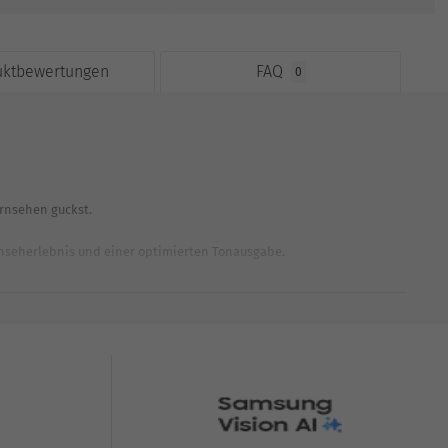
uktbewertungen
FAQ
0
rnsehen guckst.
rnseherlebnis und einer optimierten Tonausgabe.