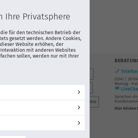
er-Nr.
 Ihre Privatsphere
3FAUXZG
AUF WUNSCHLISTE
 die für den technischen Betrieb der
tets gesetzt werden. Andere Cookies,
dieser Website erhöhen, der
Produktdatenblatt
Interaktion mit anderen Websites
fachen sollen, werden nur mit Ihrer
ZAHLUNG
BERATUN
Telefon
mit DHL 2-
03741 / 28 97
is
Montag - Frei
elle
LiveCha
Sprechen di
Kundenservic
Hier klicken 