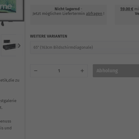
Nicht lagernd
-
59,00 €
mi
Jetzt möglichen Liefertermin
abfragen
!
Ve
WEITERE VARIANTEN
Abholung
etik,die zu
stgalerie
t.
Genuss
nis und