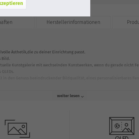
kzeptieren
haften
Herstellerinformationen
Prod
volle Ästhetik,die zu deiner Einrichtung passt.
 Bild.
rtuelle Kunstgalerie mit wechselnden Kunstwerken, wenn du gerade nicht Fe
s QLEDs.
KI in den Genuss beeindruckender Bildqualität, eines personalisierbares Fe
weiter lesen