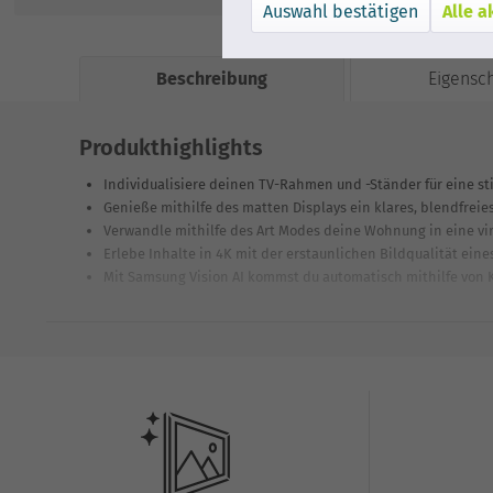
Alle a
Beschreibung
Eigensc
Produkthighlights
Individualisiere deinen TV-Rahmen und -Ständer für eine stil
Genieße mithilfe des matten Displays ein klares, blendfreies
Verwandle mithilfe des Art Modes deine Wohnung in eine vi
Erlebe Inhalte in 4K mit der erstaunlichen Bildqualität eine
Mit Samsung Vision AI kommst du automatisch mithilfe von 