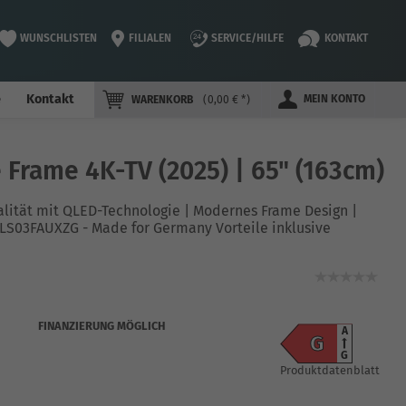
WUNSCHLISTEN
FILIALEN
SERVICE/HILFE
KONTAKT
e
Kontakt
MEIN KONTO
WARENKORB
0,00 € *
rame 4K-TV (2025) | 65" (163cm)
lität mit QLED-Technologie | Modernes Frame Design |
LS03FAUXZG - Made for Germany Vorteile inklusive
FINANZIERUNG MÖGLICH
A
G
G
Produktdatenblatt