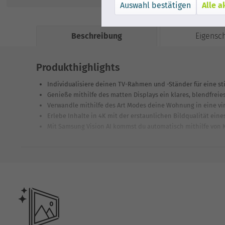
Alle a
Beschreibung
Eigensc
Produkthighlights
Individualisiere deinen TV-Rahmen und -Ständer für eine stil
Genieße mithilfe des matten Displays ein klares, blendfreies
Verwandle mithilfe des Art Modes deine Wohnung in eine vi
Erlebe Inhalte in 4K mit der erstaunlichen Bildqualität eine
Mit Samsung Vision AI kommst du automatisch mithilfe von 