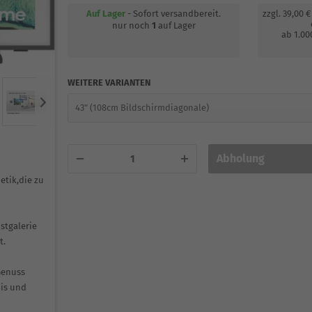
Auf Lager
- Sofort versandbereit.
zzgl. 39,00 
nur noch
1
auf Lager
ab 1.00
WEITERE VARIANTEN
Abholung
etik,die zu
stgalerie
t.
Genuss
nis und