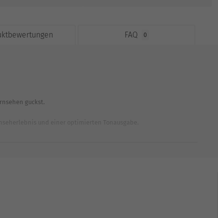
uktbewertungen
FAQ
0
rnsehen guckst.
rnseherlebnis und einer optimierten Tonausgabe.