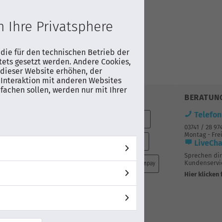
er-Nr.
 Ihre Privatsphere
3FAUXZG
AUF WUNSCHLISTE
 die für den technischen Betrieb der
tets gesetzt werden. Andere Cookies,
dieser Website erhöhen, der
Produktdatenblatt
Interaktion mit anderen Websites
fachen sollen, werden nur mit Ihrer
ZAHLUNG
BERATUN
sandkosten
Telefon
03741 / 28 97
tellwert
Montag - Frei
LiveCha
ng bis:
Sprechen di
.2026
Kundenservic
bis 10.08.2026
Hier klicken 