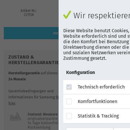
Artikel-Nr.:
EAN
Herstell
Wir respektieren
221158
8806097021506
GQ43LS0
Diese Website benutzt Cookies,
zur Artikelbeschreibung
Website erforderlich sind und s
die den Komfort bei Benutzung 
Direktwerbung dienen oder die 
und sozialen Netzwerken verein
ZUSTAND &
VERSAND
Zustimmung gesetzt.
HERSTELLERGARANTIE
zzgl. 39,00 €
Ver
mit Spedition
Konfiguration
Herstellergarantie
auf dieses Produkt:
ab 1.000,- € Bes
gratis
24 Monate
Technisch erforderlich
geplante Lieferu
Garantiebedingungen und
Dienstag, 11.08
Informationen für Samsung
finden Sie
(Bei Bestellung 
Komfortfunktionen
hier
.
- 11:00 Uhr.)
Zustand: Neuware
Statistik & Tracking
originalverpackte Neuware
14 Tage kostenfreie
Rücksendung