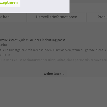
kzeptieren
haften
Herstellerinformationen
Prod
volle Ästhetik,die zu deiner Einrichtung passt.
 Bild.
rtuelle Kunstgalerie mit wechselnden Kunstwerken, wenn du gerade nicht Fe
s QLEDs.
KI in den Genuss beeindruckender Bildqualität, eines personalisierbares Fe
weiter lesen