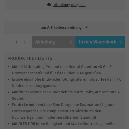
Abholung möglich.
zur Artikelbeschreibung
Abholung
In den
Warenkorb
PRODUKTHIGHLIGHTS
Mit 4K AI Upscaling Pro und dem Neural Quantum 4K Gen3
Prozessor scharfeund flüssige Bilder in 4K genießen.
Erlebe eine hohe Bildwiederholungsrate von bis zu 144 Hz in 4K
für deine Lieblingsgames.
Multidimensionales Sounderlebnis durch Dolby Atmos™ und AI
Sound.
Entdecke mit dem LaserSlim Design die Faszination filigraner
Formensprache, die komplementiert wird durch den
hochwertigen und modernen silbernen Standfuß
Mit OLED HDR hohe Helligkeit und starke Kontraste genießen.