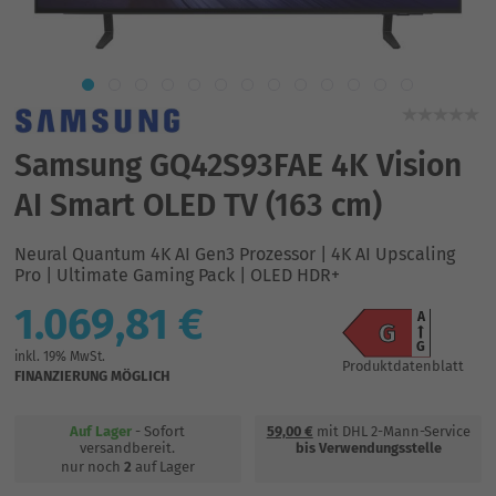
Samsung GQ42S93FAE 4K Vision
AI Smart OLED TV (163 cm)
Neural Quantum 4K AI Gen3 Prozessor | 4K AI Upscaling
Pro | Ultimate Gaming Pack | OLED HDR+
1.069,81 €
A
G
G
inkl. 19% MwSt.
Produktdatenblatt
FINANZIERUNG MÖGLICH
Auf Lager
- Sofort
59,00 €
mit DHL 2-Mann-Service
versandbereit.
bis Verwendungsstelle
nur noch
2
auf Lager