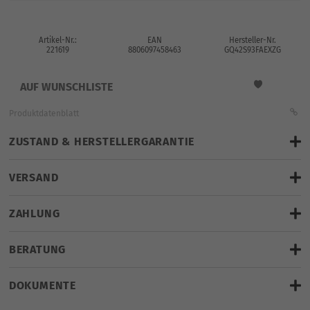
Artikel-Nr.:
EAN
Hersteller-Nr.
221619
8806097458463
GQ42S93FAEXZG
AUF WUNSCHLISTE
Produktdatenblatt
ZUSTAND & HERSTELLERGARANTIE
VERSAND
finden Sie hier
gratis Lieferung
bis Verwendungsstelle
ZAHLUNG
Zustand: Neuware
geplante Lieferung bis:
Montag, 17.08.2026
BERATUNG
(Bei Bestellung bis 10.08.2026 - 11:00 Uhr.)
DOKUMENTE
Hier klicken für LiveChat