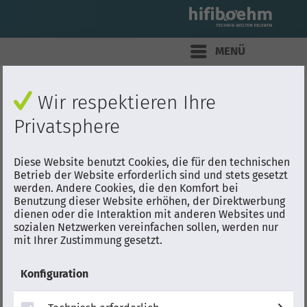
MENÜ
Neo QLED
Leistung im Vergleich zum
Wir respektieren Ihre
bringt dich
2024 QLED Q70D
Privatsphere
zum Staunen
Leistung im Vergleich zum 2024 QLED Q70D
Diese Website benutzt Cookies, die für den technischen
Betrieb der Website erforderlich sind und stets gesetzt
werden. Andere Cookies, die den Komfort bei
Benutzung dieser Website erhöhen, der Direktwerbung
dienen oder die Interaktion mit anderen Websites und
sozialen Netzwerken vereinfachen sollen, werden nur
mit Ihrer Zustimmung gesetzt.
Konfiguration