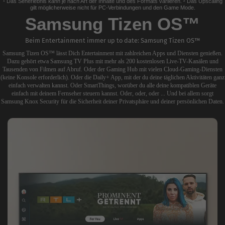
¹ Das Seherlebnis kann je nach Art der Inhalte und des Formats variieren. ² Das Upscaling
gilt möglicherweise nicht für PC-Verbindungen und den Game Mode.
Samsung Tizen OS™
Beim Entertainment immer up to date: Samsung Tizen OS™
Samsung Tizen OS™ lässt Dich Entertainment mit zahlreichen Apps und Diensten genießen.
Dazu gehört etwa Samsung TV Plus mit mehr als 200 kostenlosen Live-TV-Kanälen und
Tausenden von Filmen auf Abruf. Oder der Gaming Hub mit vielen Cloud-Gaming-Diensten
(keine Konsole erforderlich). Oder die Daily+ App, mit der du deine täglichen Aktivitäten ganz
einfach verwalten kannst. Oder SmartThings, worüber du alle deine kompatiblen Geräte
einfach mit deinem Fernseher steuern kannst. Oder, oder, oder ... Und bei allem sorgt
Samsung Knox Security für die Sicherheit deiner Privatsphäre und deiner persönlichen Daten.