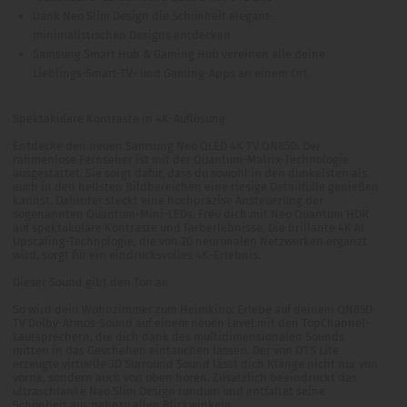
Dank Neo Slim Design die Schönheit elegant-
minimalistischen Designs entdecken
Samsung Smart Hub & Gaming Hub vereinen alle deine
Lieblings-Smart-TV- und Gaming-Apps an einem Ort
Spektakuläre Kontraste in 4K-Auflösung
Entdecke den neuen Samsung Neo QLED 4K TV QN85D. Der
rahmenlose Fernseher ist mit der Quantum-Matrix-Technologie
ausgestattet. Sie sorgt dafür, dass du sowohl in den dunkelsten als
auch in den hellsten Bildbereichen eine riesige Detailfülle genießen
kannst. Dahinter steckt eine hochpräzise Ansteuerung der
sogenannten Quantum-Mini-LEDs. Freu dich mit Neo Quantum HDR
auf spektakuläre Kontraste und Farberlebnisse. Die brillante 4K AI
Upscaling-Technologie, die von 20 neuronalen Netzwerken ergänzt
wird, sorgt für ein eindrucksvolles 4K-Erlebnis.
Dieser Sound gibt den Ton an
So wird dein Wohnzimmer zum Heimkino: Erlebe auf deinem QN85D
TV Dolby-Atmos-Sound auf einem neuen Level mit den TopChannel-
Lautsprechern, die dich dank des multidimensionalen Sounds
mitten in das Geschehen eintauchen lassen. Der von OTS Lite
erzeugte virtuelle 3D Surround Sound lässt dich Klänge nicht nur von
vorne, sondern auch von oben hören. Zusätzlich beeindruckt das
ultraschlanke Neo Slim Design rundum und entfaltet seine
Schönheit aus nahezu allen Blickwinkeln.