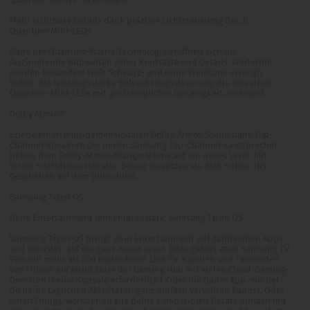
Mehr sichtbare Details dank präziser Lichtsteuerung durch
Quantum-Mini-LEDs
Dank der Quantum-Matrix-Technologie eröffnen sich dir
faszinierende Bildwelten voller Kontraste und Details. Weiterhin
werden besonders tiefe Schwarz- und reine Weißtöne erzeugt,
indem die leistungsstarke Beleuchtungssteuerung die einzelnen
Quantum-Mini-LEDs mit größtmöglicher Genauigkeit ansteuert.
Dolby Atmos®
Erlebe einen multidemensionalen Dolby-Atmos Sound dank Top-
Channel-Speakern Die neuen Samsung Top-Channel-Lautsprecher
heben dein Dolby-Atmos-Klangerlebnis auf ein neues Level. Mit
ihrem multidimensionalen Sound versetzen sie dich mitten ins
Geschehen auf dem Bildschirm.
Samsung Tizen OS
Beim Entertainment immer up to date: Samsung Tizen OS
Samsung Tizen OS bringt dein Entertainment mit zahlreichen Apps
und Diensten auf ein ganz neues Level. Dazu gehört etwa Samsung TV
Plus mit mehr als 200 kostenlosen Live-TV-Kanälen und Tausenden
von Filmen auf Abruf. Oder der Gaming Hub mit vielen Cloud-Gaming-
Diensten (keine Konsole erforderlich). Oder die Daily+ App, mit der
du deine täglichen Aktivitäten ganz einfach verwalten kannst. Oder
SmartThings, worüber du alle deine kompatiblen Geräte einfach mit