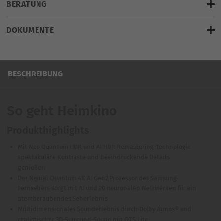
Montag, 10.08.2026
BERATUNG
(Bei Bestellung und Zahlung innerhalb von
10 Stunden und 0
Minuten
mit Standardversand.)
DOKUMENTE
Hier klicken für LiveChat
Produktdatenblatt
weitere Artikel vom Hersteller
BESCHREIBUNG
So geht Heimkino
Produkthighlights
Mit Neo Quantum HDR und AI HDR Remastering-Technologie
spektakuläre Kontraste und beeindruckende Details
genießen
Der Neural Quantum 4K AI Gen2 Prozessor des Samsung
Fernsehers sorgt mit AI und 20 neuronalen Netzwerken für ein
atemberaubendes Seherlebnis
Multidimensionales Sounderlebnis durch Dolby Atmos® und
realistischer 3D-Surround-Sound mit OTS Lite