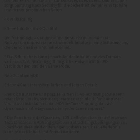
deinem Fernseher steuern kannst. Oder, oder, oder ... Und bei allem
sorgt Samsung Knox Security für die Sicherheit deiner Privatsphäre
und deiner persönlichen Daten.
4K AI Upscaling
Erlebe Inhalte in 4K-Qualität
Die Technologie 4K AI Upscaling die von 20 neuronalen AI-
Netzwerken unterstützt wird, wandelt Inhalte in eine Auflösung um,
die der von nativem 4K nahekommt.
* Das Seherlebnis kann je nach Art der Inhalte und des Formats
variieren. Das Upscaling gilt möglicherweise nicht für PC-
Verbindungen und den Game Mode.
Neo Quantum HDR
Erlebe 4K mit intensiven Farben und feinen Details
Freu dich auf satte und präzise Farben in 4K-Auflösung sowie sehr
nuancierte Details, sichtbar gemacht durch die tiefen Kontraste.
Verantwortlich dafür ist das HDR10+ Tone Mapping, das sich
dynamisch an die Eigenschaften jeder Szene anpasst.*
* Die Bandbreite der Quantum-HDR-Helligkeit basiert auf internen
Teststandards. In Abhängigkeit von Betrachtungsbedingungen und
Spezifikationen sind Änderungen vorbehalten. Das Seherlebnis
kann je nach Inhalt und Format variieren.