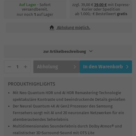
Auf Lager
- Sofort
zzgl. 39,00 €
39,00 €
mit Express-
versandbereit.
Kurier oder Spedition
ab 1.000,- € Bestellwert
gratis
nur noch
1
auf Lager
Abholung möglich.
zur Artikelbeschreibung
Abholung
In den
Warenkorb
PRODUKTHIGHLIGHTS
Mit Neo Quantum HDR und AI HDR Remastering-Technologie
spektakuläre Kontraste und beeindruckende Details genießen
Der Neural Quantum 4K AI Gen2 Prozessor des Samsung
Fernsehers sorgt mit AI und 20 neuronalen Netzwerken für ein
atemberaubendes Seherlebnis
Multidimensionales Sounderlebnis durch Dolby Atmos® und
realistischer 3D-Surround-Sound mit OTS Lite