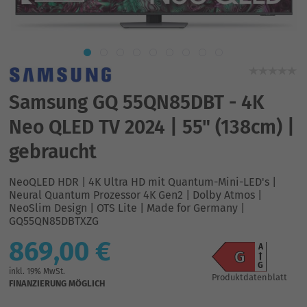
Samsung GQ 55QN85DBT - 4K
Neo QLED TV 2024 | 55" (138cm) |
gebraucht
NeoQLED HDR | 4K Ultra HD mit Quantum-Mini-LED's |
Neural Quantum Prozessor 4K Gen2 | Dolby Atmos |
NeoSlim Design | OTS Lite | Made for Germany |
GQ55QN85DBTXZG
869,00 €
A
G
G
inkl. 19% MwSt.
Produktdatenblatt
FINANZIERUNG MÖGLICH