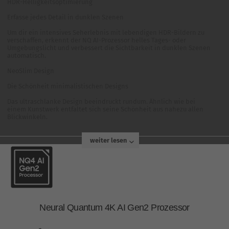
HDR-Helligkeitsoptimierung
Erfasse jedes Detail in dunklen Szenen
Um dir ein intensives Seherlebnis mit lebendigen HDR-Bildern zu
verschaffen, erkennt der NQ AI-Prozessor helles Tages- oder
Umgebungslicht und verbessert die Sichtbarkeit in dunklen Szenen
automatisch.
NeoSlim Design
Die Schönheit minimalistischen Designs
Das ultraschlanke Design beeindruckt rundum. Ähnlich wie bei
einem Kunstwerk entfaltet sich seine Schönheit aus nahezu allen
Blickwinkeln.
weiter lesen
Neural Quantum 4K AI Gen2 Prozessor