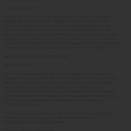
Für dich optimiert
Genieße ein faszinierendes Seherlebnis mit deinem Samsung TV
QN85D: Die Optimierung der Bildtiefe basiert darauf, wie das
menschliche Auge Tiefe wahrnimmt und erhöht daraufhin den
Kontrast im Bildvordergrund. Die HDR-Helligkeitsoptimierung
verschafft dir ein intensives Seherlebnis indem helles Tages- oder
Umgebungslicht erkannt und die Sichtbarkeit in dunklen Szenen
automatisch verbessert wird. Dank Samsung Tizen OS sind alle deine
Lieblings-Smart-TV- und Gaming-Apps an einem Ort vereint
Neural Quantum 4K AI Gen2 Prozessor
Erlebe 4K mit AI
Der 4K AI-Prozessor bietet dir ein großartiges Seherlebnis in 4K.
Ermöglicht wird das durch unsere Technologie 4K AI Upscaling, die
von 20 neuronalen AI-Netzwerken unterstützt wird. Sie rechnet
deine Inhalte in eine Auflösung hoch, die nativem 4K sehr
nahekommt. Der NQ4 AI-Prozessor der zweiten Generation sorgt
dafür, dass sowohl das Bild als auch der Sound optimiert wird. Das
gilt für deine Lieblingsgames ebenso wie für Live-Sport und
Streaming-Dienste.
* Das Seherlebnis kann je nach Art der Inhalte und des Formats
variieren. Das Upscaling gilt möglicherweise nicht für PC-
Verbindungen und den Game Mode.
Quantum-Matrix-Technologie