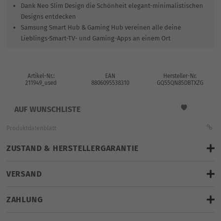
Dank Neo Slim Design die Schönheit elegant-minimalistischen
Designs entdecken
Samsung Smart Hub & Gaming Hub vereinen alle deine
Lieblings-Smart-TV- und Gaming-Apps an einem Ort
Artikel-Nr.:
EAN
Hersteller-Nr.
211949_used
8806095538310
GQ55QN85DBTXZG
AUF WUNSCHLISTE
Produktdatenblatt
ZUSTAND & HERSTELLERGARANTIE
VERSAND
finden Sie hier
Versandkosten
gratis
ZAHLUNG
Retoure / Aussteller
geprüfte
geplante Lieferung bis: