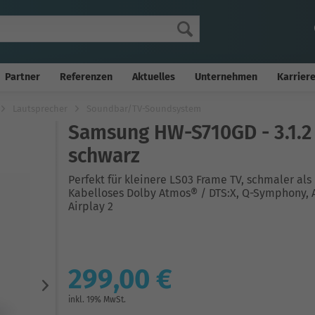
Partner
Referenzen
Aktuelles
Unternehmen
Karrier
Lautsprecher
Soundbar/TV-Soundsystem
Samsung HW-S710GD - 3.1.
schwarz
Perfekt für kleinere LS03 Frame TV, schmaler al
Kabelloses Dolby Atmos® / DTS:X, Q-Symphony, 
Airplay 2
299,00 €
inkl. 19% MwSt.