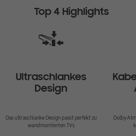
Eine Fernbedienung für alle Samsung Endgeräte
Top 4 Highlights
Hier brauchst du nur eine Fernbedienung. Wichtige Funktionen,
Remote Control steuern.
Kabellose TV-Verbindung
Kabellose Verbindung zwischen TV und Soundbar per WLAN ode
Verabschiede dich von unnötigem Kabelsalat in deinem Wohnra
synchronisierten Sound sowie einen aufgeräumten Look.*
* Nur kompatibel mit ausgewählten Samsung TVs. Besuche sams
Kabelloser Surround-Sound
Ultraschlankes
Kabe
Erweitere deinen kabellosen Surround Sound um zusätzliche Kl
Design
Stelle eine drahtlose Verbindung zu den hinteren Lautsprechern
Sound“ und „Sound Grouping“ nutzen.**
* Samsung Wireless Rear Speaker Kit ist separat erhältlich. (SW
** Der zusätzliche Kauf des Samsung Wireless Rear Speaker Kit
Das ultraschlanke Design passt perfekt zu
Dolby Atm
wandmontierten TVs
k