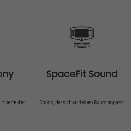
 kannst du ganz einfach und intuitiv mit der Samsung One
r Bluetooth® mit deinem TV und genieße perfekt
ony
SpaceFit Sound
rgangs 2024 kannst du zusätzlich die Klangmodi „Private Rear
erforderlich.
n perfekter
Sound, der sich an deinen Raum anpasst