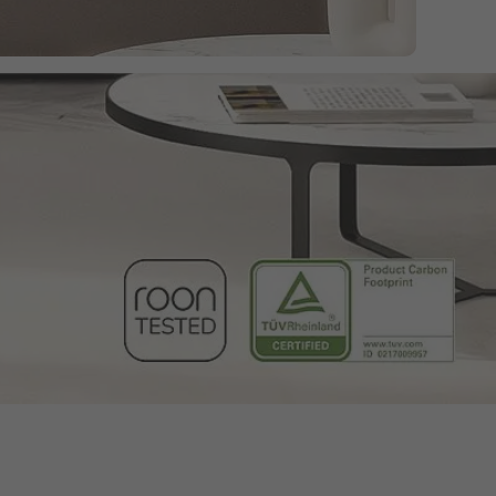
räten streamen.
hone abspielst, kannst du es einfach an die Soundbar halten
n perfekt auf dein Gaming abgestimmten 3D-Sound. Spüre das
ode Pro, wenn sie mit deinem TV verbunden ist und du den
und wird dem jeweiligen Spielgenre entsprechend im Gaming
ie Lautstärke, wenn du nicht in der Nähe bist, oder koppele
 einbinden.