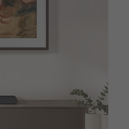
den Nachrichten oder in einem actiongeladenen Thriller.
acht sich auch in leisen Dialogen bemerkbar, die so klar
 einen ausgewogenen und raumfüllenden Sound liefern zu können.
 ist zugleich führend in der Weiterentwicklung der
hromecast verwendest. Du kannst den integrierten Chromecast
io zu streamen – tippe einfach auf das AirPlay-Symbol auf