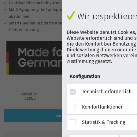
Dank kabellosem Dolby Atmos® und DTS:X ultimativen 3D-Sound erleb
Mit Q-Symphony die Lautsprecher des TVs und der Soundbar perfekt a
Wir respektieren
abstimmen
Smarte Bedienung durch Kompatibilität mit Sprachassistenten Alexa u
2-Unterstützung
Diese Website benutzt Cookies,
Website erforderlich sind und s
die den Komfort bei Benutzung 
Direktwerbung dienen oder die 
und sozialen Netzwerken verein
Zustimmung gesetzt.
Konfiguration
Technisch erforderlich
Artikel-Nr.:
EAN
Herstell
212020
8806095475172
HW-S71
Komfortfunktionen
zur Artikelbeschreibung
Statistik & Tracking