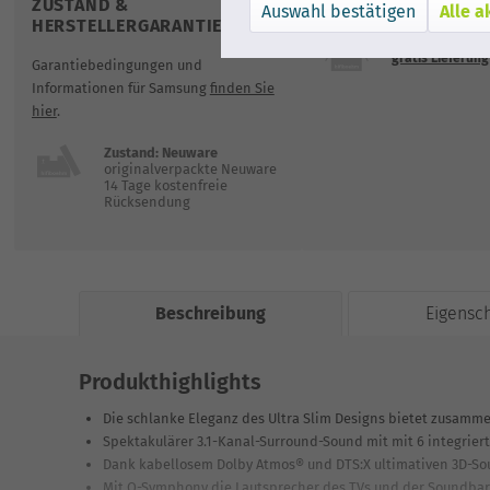
ZUSTAND &
VERSAND
Alle a
HERSTELLERGARANTIE
gratis Lieferung
Garantiebedingungen und
Informationen für Samsung
finden Sie
hier
.
Zustand: Neuware
originalverpackte Neuware
14 Tage kostenfreie
Rücksendung
Beschreibung
Eigensc
Produkthighlights
Die schlanke Eleganz des Ultra Slim Designs bietet zusamm
Spektakulärer 3.1-Kanal-Surround-Sound mit mit 6 integrier
Dank kabellosem Dolby Atmos® und DTS:X ultimativen 3D-So
Mit Q-Symphony die Lautsprecher des TVs und der Soundba