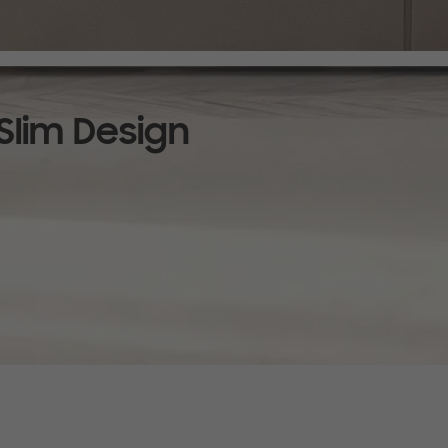
 bequem und kabellos von deinem iPhone und anderen kompatiblen Apple-Ge
Slim Design
Art und Weise. Während du deinen Lieblingssong auf dem kompatiblen Smartp
voller Soundqualität über die Soundbar genießen kannst.
c-Beam-Technologie und die starken Tieftöner der Soundbar bieten dir eine
 an dich heranschleicht. Die Soundbar wechselt automatisch in den Game M
n vornehmen und kannst dich komplett auf dein Spiel konzentrieren. Der So
, um es von deinem kompatiblen Smartphone aus zu steuern. Reguliere etwa d
assistenz- und Streaming-Funktionen nutzen sowie kompatible Musikplayer