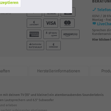
ZAHLUNG
BERATUN
kzeptieren
Telefon
mit DPD
03741 / 28 97
Montag - Frei
LiveCha
Sprechen di
Kundenservic
Hier klicken 
haften
Herstellerinformationen
Prod
en mit deinem TV (55" und kleiner) ein atemberaubendes Sounderlebnis
ten Lautsprechern und 6.5" Subwoofer
und erleben
r perfekt aufeinander abstimmen