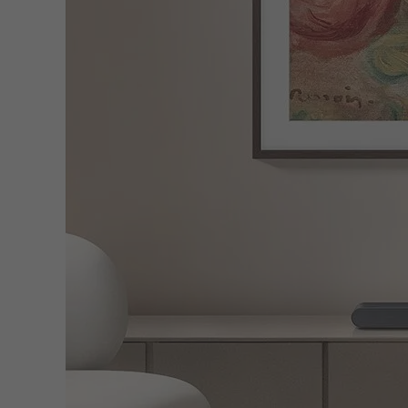
Klare Dialoge
Klare Dialoge, damit du kein Wort verpasst.
Der integrierte Center Speaker kann Stimmen in unterschiedlich
Adaptive Sound
Szene für Szene automatisch angepasster Sound
Adaptive Sound passt den Sound deiner Lieblingsinhalte automat
verständlich werden.
Samsung Audio Lab
Innovativer Sound von unseren Ingenieuren entwickelt.
Unsere Audio-Ingenieure haben im Samsung Audio Lab in Kalifor
Das Audio Lab von Samsung Research America widmet sich der En
Paradigmen des Audiomarktes.
Sprachassistent & Streaming-Funktionen
Streame Musik, die du liebst, und steuere sie mit deiner Stimme
Steuere deinen Music Frame mit deiner Stimme, indem du die i
auch zum Streamen von Audioinhalten verwenden, einschließlich d
deinem Apple-Gerät. Mit Apple AirPlay kannst du deine Lieblin
AirPlay