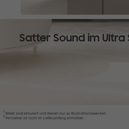
Verbinde dich mühelos mit deinem kompatiblen iPhone.
Sobald du AirPlay aktivierst, kannst du deinen Audio-Content
Tap Sound
Satter Sound im Ultra 
Deine Lieblings-Audioinhalte mit nur einem Antippen
Genieße mit Tap Sound deine Musik auf eine spielend leichte 
und so den Song schnell übertragen, damit du ihn in eindrucks
Game Mode Pro
Dynamischer 3D Gaming Sound
Leistungsstarke, nach oben abstrahlende Lautsprecher, Acousti
Dröhnen eines Sportwagens oder höre wie sich ein*e Spieler*in
Gaming Hub startest. So musst du keine weiteren Einstellunge
Hub angepasst (Q700D↑, S800D/801D, S700D/701D).
SmartThings App
Kompatibel mit SmartThings App
Du kannst dein Audiogerät mit SmartThings via Wi-Fi verbinden
1
Bilder sind simuliert und dienen nur zu Illustrationszwecken.
mehrere Lautsprecher miteinander. Außerdem kannst du Sprach
2
Fernseher ist nicht im Lieferumfang enthalten.
One Remote Control