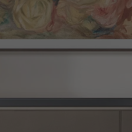
en Szenen anpassen. So kannst du Dialoge jederzeit klar hören – sei es in 
isch an. Dazu analysiert die Technologie die Tonspur Szene für Szene. Das m
nien fortschrittliche Akustik-Technologien getestet und optimiert, um dir
twicklung neuer Audiotechnologien, der Verbesserung der Klangqualität und
ntegrierte Alexa-Funktion oder einem Sprachassistenten mit integriertem C
er Songs, die du liebst. Oder stelle eine Verbindung zu AirPlay her, um Aud
gsmusik oder Podcasts von deinem iPhone oder iPad aus genießen.