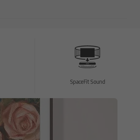
es Heimkinos.
 Dongle angeschlossen werden muss. Erlebe somit
 Heimkino.
SpaceFit Sound
s resultiert eine beeindruckende Soundsynergie. In der
iomaterial neu mastert.