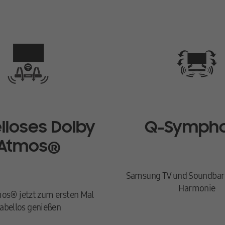
 wie etwa das An- und Abschalten, die Lautstärke und auch die Soundeffekte
r Bluetooth®
um. Verbinde deine Soundbar in wenigen Schritten kabellos über WLAN ode
ung.de für mehr Informationen.
lloses Dolby
Q-Symph
angmodi *
Atmos®
 her, um ein noch besseres Kinoerlebnis zu genießen. Bei Soundbars des Jah
A-9500S)
 SWA-9500S (Q700D↑, S800D/801D) bzw. SWA-9200S (S700D/701D, S60D/61D) ist 
Samsung TV und Soundbar i
Harmonie
os® jetzt zum ersten Mal
abellos genießen