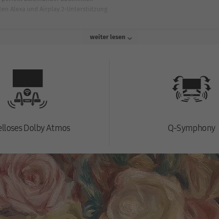
en Alexa und Airplay 2-Unterstützung
weiter lesen
los in den Raum ein und ergänzt, angebracht an der Wand, die Ästhetik dein
logie Dolby Atmos® kabellos, d. h., ohne dass ein Kabel oder zusätzlicher
nfach über dein WLAN und freu dich über den aufgeräumten Look in deinem
lloses Dolby Atmos
Q-Symphony
eichzeitige Abspielen von TV-Lautsprechern und Soundbar ermöglicht. Darau
mierten Sound. Dahinter steckt eine KI-Technologie, die das eingehende Aud
kalibriert automatisch das Klangfeld für dein optimales Sounderlebnis.