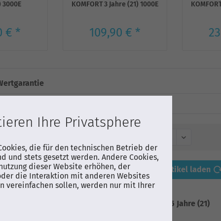
) 3000E
KOMFORT 3 Jahre (21) 1000E
KOMFORT 5
0 € *
109,90 € *
23
Wertgarantie
ieren Ihre Privatsphere
Sortierung:
ookies, die für den technischen Betrieb der
nd und stets gesetzt werden. Andere Cookies,
nutzung dieser Website erhöhen, der
Vorherige Artikel laden
der die Interaktion mit anderen Websites
 vereinfachen sollen, werden nur mit Ihrer
Wertgarantie Geräteschutz KOMFORT 5 Jahre (21)
1000E