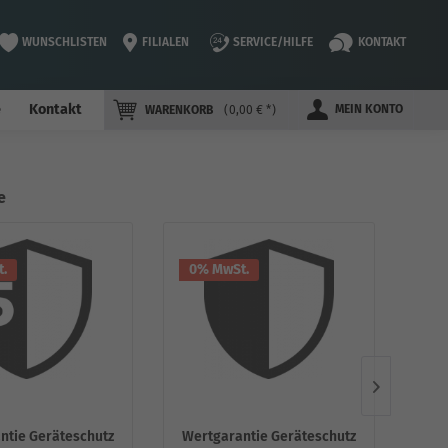
WUNSCHLISTEN
FILIALEN
SERVICE/HILFE
KONTAKT
e
Kontakt
MEIN KONTO
WARENKORB
0,00 € *
e
.
0% MwSt.
0%
ntie Geräteschutz
Wertgarantie Geräteschutz
Wer