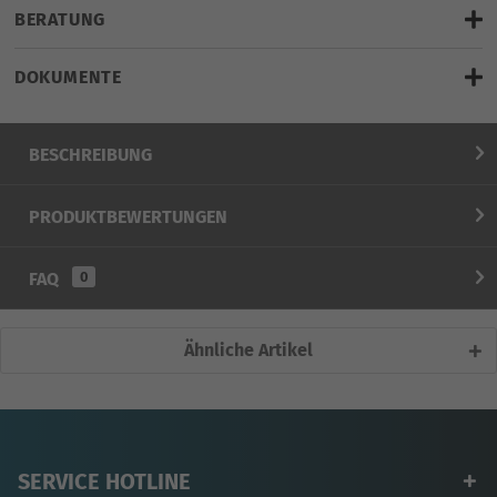
Dienstag, 11.08.2026
BERATUNG
(Bei Bestellung bis 10.08.2026 - 11:00 Uhr.)
DOKUMENTE
Hier klicken für LiveChat
weitere Artikel vom Hersteller
BESCHREIBUNG
PRODUKTBEWERTUNGEN
FAQ
0
Ähnliche Artikel
SERVICE HOTLINE