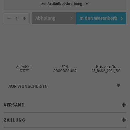
zur Artikelbeschreibung
Abholung
In den
Warenkorb
Artikel-Nr.:
EAN
Hersteller-Nr.
171727
2000000324869
GS_BASIS_2021_700
AUF WUNSCHLISTE
VERSAND
gratis Lieferung
ZAHLUNG
geplante Lieferung bis: