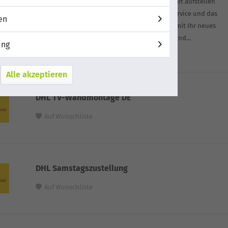
Lassen Sie Ihr TV Gerät oder Hausgerät direkt mit aufstellen
und anschließen - buchen Sie den Anschlussservice und das
en
Lieferteam von DHL übernimmt direkt alles, damit Ihr neues
Produkt startklar ist. Dazu gehört: Auspacken und...
ing
Auf Wunschliste
Alle akzeptieren
DHL TV-Wandmontage DE
Auf Wunschliste
DHL Samstagszustellung
Auf Wunschliste