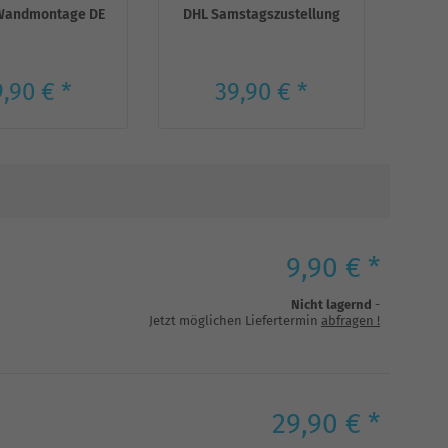
Wandmontage DE
DHL Samstagszustellung
DHL 
,90 € *
39,90 € *
9,90 € *
Nicht lagernd
-
Jetzt möglichen Liefertermin
abfragen
!
29,90 € *