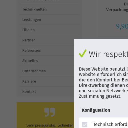
D
Technikwelten
Verpackun
Leistungen
9,90
Filialen
Partner
Referenzen
Wir respekt
Filtern
Aktuelles
Diese Website benutzt C
Unternehmen
Website erforderlich si
die den Komfort bei Be
Karriere
Direktwerbung dienen o
und sozialen Netzwerken
Kontakt
Zustimmung gesetzt.
Konfiguration
Technisch erford
Sehr preisgünstig. Schneller