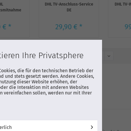
HL
DHL TV-Anschluss-Service
DHL TV-
gsmitnahme
DE
 € *
29,90 € *
99
ieren Ihre Privatsphere
Sortierung:
ookies, die für den technischen Betrieb der
nd und stets gesetzt werden. Andere Cookies,
DHL Verpackungsmitnahme
nutzung dieser Website erhöhen, der
der die Interaktion mit anderen Websites
Auf Wunschliste
 vereinfachen sollen, werden nur mit Ihrer
DHL TV-Anschluss-Service DE
erlich