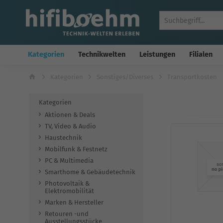
Kategorien
Technikwelten
Leistungen
Filialen
Kategorien
Sonstiges/Diverses
Transportkosten
Kategorien
Aktionen & Deals
TV, Video & Audio
Haustechnik
Mobilfunk & Festnetz
PC & Multimedia
Smarthome & Gebäudetechnik
Photovoltaik &
Elektromobilität
Marken & Hersteller
Retouren -und
Ausstellungsstücke