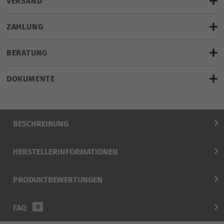
VERSAND
Zustand: Neuware
gratis Lieferung
ZAHLUNG
BERATUNG
DOKUMENTE
Hier klicken für LiveChat
weitere Artikel vom Hersteller
BESCHREIBUNG
HERSTELLERINFORMATIONEN
PRODUKTBEWERTUNGEN
FAQ
0