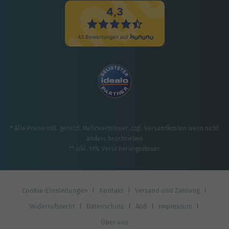
* Alle Preise inkl. gesetzl. Mehrwertsteuer, zzgl.
Versandkosten
wenn nicht
anders beschrieben
** inkl. 19% Versicherungssteuer
Cookie-Einstellungen
Kontakt
Versand und Zahlung
Widerrufsrecht
Datenschutz
AGB
Impressum
Über uns