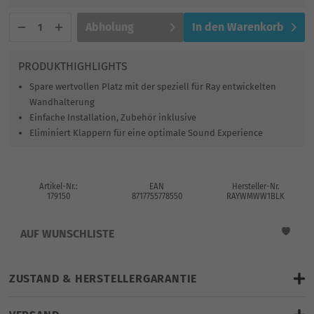
Abholung
In den
Warenkorb
PRODUKTHIGHLIGHTS
Spare wertvollen Platz mit der speziell für Ray entwickelten
Wandhalterung
Einfache Installation, Zubehör inklusive
Eliminiert Klappern für eine optimale Sound Experience
Artikel-Nr.:
EAN
Hersteller-Nr.
179150
8717755778550
RAYWMWW1BLK
AUF WUNSCHLISTE
ZUSTAND & HERSTELLERGARANTIE
finden Sie hier