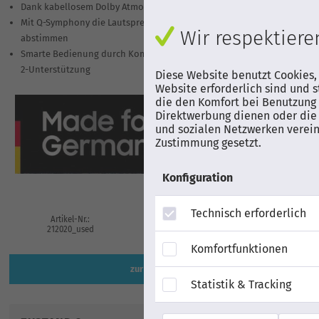
Dank kabellosem Dolby Atmos® und DTS:X ultimativen 3D-Sound erleb
Mit Q-Symphony die Lautsprecher des TVs und der Soundbar perfekt a
Wir respektieren
abstimmen
Smarte Bedienung durch Kompatibilität mit Sprachassistenten Alexa u
2-Unterstützung
Diese Website benutzt Cookies,
Website erforderlich sind und s
die den Komfort bei Benutzung 
Direktwerbung dienen oder die 
und sozialen Netzwerken verein
Zustimmung gesetzt.
Konfiguration
Technisch erforderlich
Artikel-Nr.:
EAN
Herstell
212020_used
8806095475172
HW-S71
Komfortfunktionen
zur Artikelbeschreibung
Statistik & Tracking