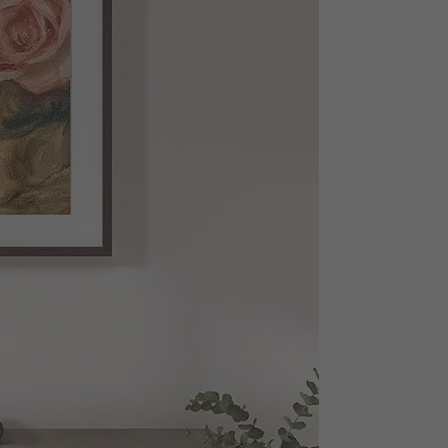
räten streamen.
hone abspielst, kannst du es einfach an die Soundbar halten
n perfekt auf dein Gaming abgestimmten 3D-Sound. Spüre das
ode Pro, wenn sie mit deinem TV verbunden ist und du den
und wird dem jeweiligen Spielgenre entsprechend im Gaming
ie Lautstärke, wenn du nicht in der Nähe bist, oder koppele
 einbinden.