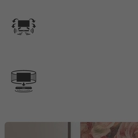
Klare Dialoge
Klare Dialoge, damit du kein Wort verpasst.
Der integrierte Center Speaker kann Stimmen in unterschiedlich
Adaptive Sound
Szene für Szene automatisch angepasster Sound
Adaptive Sound passt den Sound deiner Lieblingsinhalte automat
verständlich werden.
Samsung Audio Lab
Innovativer Sound von unseren Ingenieuren entwickelt.
Unsere Audio-Ingenieure haben im Samsung Audio Lab in Kalifor
Das Audio Lab von Samsung Research America widmet sich der En
Paradigmen des Audiomarktes.
Sprachassistent & Streaming-Funktionen
Streame Musik, die du liebst, und steuere sie mit deiner Stimme
Steuere deinen Music Frame mit deiner Stimme, indem du die i
auch zum Streamen von Audioinhalten verwenden, einschließlich d
deinem Apple-Gerät. Mit Apple AirPlay kannst du deine Lieblin
AirPlay