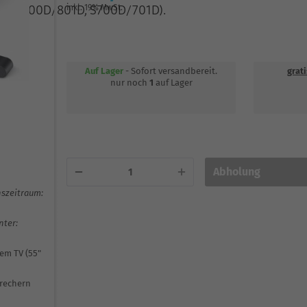
D↑, S800D/801D, S700D/701D).
inkl. 19% MwSt.
Auf Lager
- Sofort versandbereit.
grat
nur noch
1
auf Lager
Abholung
nszeitraum:
ter:
em TV (55"
prechern