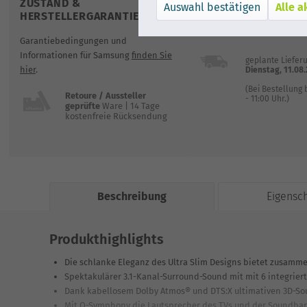
ZUSTAND &
VERSAND
Alle a
HERSTELLERGARANTIE
gratis Lieferung
Garantiebedingungen und
Informationen für Samsung
finden Sie
geplante Lieferu
hier
.
Dienstag, 11.08
(Bei Bestellung 
Retoure / Aussteller
- 11:00 Uhr.)
geprüfte
Ware | 14 Tage
kostenfreie Rücksendung
Beschreibung
Eigensc
Produkthighlights
Die schlanke Eleganz des Ultra Slim Designs bietet zusamm
Spektakulärer 3.1-Kanal-Surround-Sound mit mit 6 integrier
Dank kabellosem Dolby Atmos® und DTS:X ultimativen 3D-So
Mit Q-Symphony die Lautsprecher des TVs und der Soundba