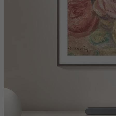
Verbinde dich mühelos mit deinem kompatiblen iPhone.
Sobald du AirPlay aktivierst, kannst du deinen Audio-Content
Tap Sound
Deine Lieblings-Audioinhalte mit nur einem Antippen
Genieße mit Tap Sound deine Musik auf eine spielend leichte 
und so den Song schnell übertragen, damit du ihn in eindrucks
Game Mode Pro
Dynamischer 3D Gaming Sound
Leistungsstarke, nach oben abstrahlende Lautsprecher, Acousti
Dröhnen eines Sportwagens oder höre wie sich ein*e Spieler*in
Gaming Hub startest. So musst du keine weiteren Einstellunge
Hub angepasst (Q700D↑, S800D/801D, S700D/701D).
SmartThings App
Kompatibel mit SmartThings App
Du kannst dein Audiogerät mit SmartThings via Wi-Fi verbinden
mehrere Lautsprecher miteinander. Außerdem kannst du Sprach
One Remote Control