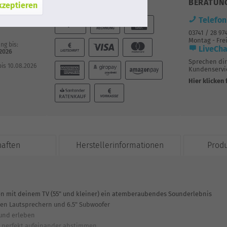
ZAHLUNG
BERATUN
kzeptieren
mit DPD
Telefon
03741 / 28 97
Montag - Frei
ng bis:
LiveCha
.2026
Sprechen di
bis 10.08.2026
Kundenservic
Hier klicken 
haften
Herstellerinformationen
Prod
en mit deinem TV (55" und kleiner) ein atemberaubendes Sounderlebnis
ten Lautsprechern und 6.5" Subwoofer
und erleben
r perfekt aufeinander abstimmen