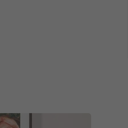
den Nachrichten oder in einem actiongeladenen Thriller.
acht sich auch in leisen Dialogen bemerkbar, die so klar
 einen ausgewogenen und raumfüllenden Sound liefern zu können.
 ist zugleich führend in der Weiterentwicklung der
hromecast verwendest. Du kannst den integrierten Chromecast
io zu streamen – tippe einfach auf das AirPlay-Symbol auf