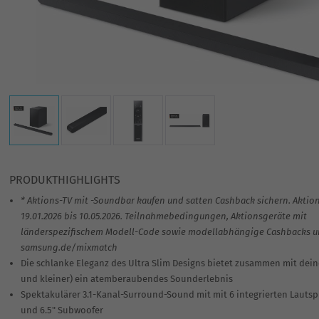
entsprechend im Gaming Hub angepasst (Q700
PRODUKTHIGHLIGHTS
* Aktions-TV mit -Soundbar kaufen und satten Cashback sichern. Aktio
19.01.2026 bis 10.05.2026. Teilnahmebedingungen, Aktionsgeräte mit
länderspezifischem Modell-Code sowie modellabhängige Cashbacks un
samsung.de/mixmatch
Die schlanke Eleganz des Ultra Slim Designs bietet zusammen mit dein
und kleiner) ein atemberaubendes Sounderlebnis
Spektakulärer 3.1-Kanal-Surround-Sound mit mit 6 integrierten Lauts
und 6.5" Subwoofer