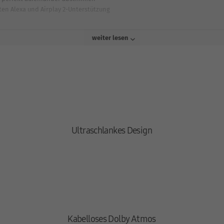
en Alexa und Airplay 2-Unterstützung
weiter lesen
los in den Raum ein und ergänzt, angebracht an der Wand, die Ästhetik dein
logie Dolby Atmos® kabellos, d. h., ohne dass ein Kabel oder zusätzlicher
nfach über dein WLAN und freu dich über den aufgeräumten Look in deinem
Ultraschlankes Design
eichzeitige Abspielen von TV-Lautsprechern und Soundbar ermöglicht. Darau
mierten Sound. Dahinter steckt eine KI-Technologie, die das eingehende Aud
kalibriert automatisch das Klangfeld für dein optimales Sounderlebnis.
Kabelloses Dolby Atmos