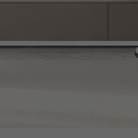
 wie etwa das An- und Abschalten, die Lautstärke und auch die Soundeffekte
r Bluetooth®
um. Verbinde deine Soundbar in wenigen Schritten kabellos über WLAN ode
ung.de für mehr Informationen.
angmodi *
 her, um ein noch besseres Kinoerlebnis zu genießen. Bei Soundbars des Jah
A-9500S)
 SWA-9500S (Q700D↑, S800D/801D) bzw. SWA-9200S (S700D/701D, S60D/61D) ist 