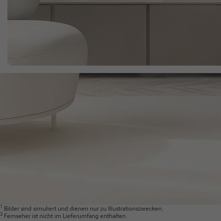
Eine Fernbedienung für alle Samsung Endgeräte
Hier brauchst du nur eine Fernbedienung. Wichtige Funktionen,
Remote Control steuern.
Kabellose TV-Verbindung
Kabellose Verbindung zwischen TV und Soundbar per WLAN ode
Verabschiede dich von unnötigem Kabelsalat in deinem Wohnra
synchronisierten Sound sowie einen aufgeräumten Look.*
* Nur kompatibel mit ausgewählten Samsung TVs. Besuche sams
Kabelloser Surround-Sound
Erweitere deinen kabellosen Surround Sound um zusätzliche Kl
Stelle eine drahtlose Verbindung zu den hinteren Lautsprechern
Sound“ und „Sound Grouping“ nutzen.**
* Samsung Wireless Rear Speaker Kit ist separat erhältlich. (SW
** Der zusätzliche Kauf des Samsung Wireless Rear Speaker Kit
1
Bilder sind simuliert und dienen nur zu Illustrationszwecken.
2
Fernseher ist nicht im Lieferumfang enthalten.