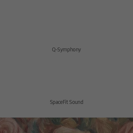
en Szenen anpassen. So kannst du Dialoge jederzeit klar hören – sei es in 
isch an. Dazu analysiert die Technologie die Tonspur Szene für Szene. Das m
Q-Symphony
nien fortschrittliche Akustik-Technologien getestet und optimiert, um dir
twicklung neuer Audiotechnologien, der Verbesserung der Klangqualität und
SpaceFit Sound
ntegrierte Alexa-Funktion oder einem Sprachassistenten mit integriertem C
er Songs, die du liebst. Oder stelle eine Verbindung zu AirPlay her, um Aud
gsmusik oder Podcasts von deinem iPhone oder iPad aus genießen.