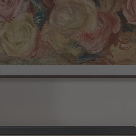
 bequem und kabellos von deinem iPhone und anderen kompatiblen Apple-Ge
Art und Weise. Während du deinen Lieblingssong auf dem kompatiblen Smartp
voller Soundqualität über die Soundbar genießen kannst.
c-Beam-Technologie und die starken Tieftöner der Soundbar bieten dir eine
 an dich heranschleicht. Die Soundbar wechselt automatisch in den Game M
n vornehmen und kannst dich komplett auf dein Spiel konzentrieren. Der So
, um es von deinem kompatiblen Smartphone aus zu steuern. Reguliere etwa d
assistenz- und Streaming-Funktionen nutzen sowie kompatible Musikplayer