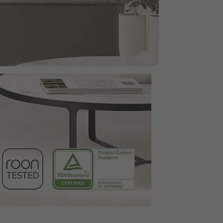
 kannst du ganz einfach und intuitiv mit der Samsung One
r Bluetooth® mit deinem TV und genieße perfekt
rgangs 2024 kannst du zusätzlich die Klangmodi „Private Rear
erforderlich.