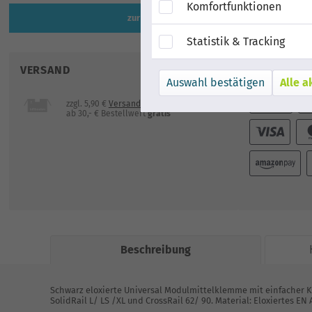
Komfortfunktionen
zur Artikelbeschreibung
Statistik & Tracking
VERSAND
ZAHLUNG
Alle a
zzgl. 5,90 €
Versandkosten
mit DHL
ab 30,- € Bestellwert
gratis
Beschreibung
Schwarz eloxierte Universal Modulmittelklemme mit einfacher 
SolidRail L/ LS /XL und CrossRail 62/ 90. Material: Eloxiertes 