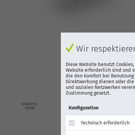
Wir respektieren
Diese Website benutzt Cookies,
Website erforderlich sind und s
die den Komfort bei Benutzung 
Direktwerbung dienen oder die 
und sozialen Netzwerken verein
Zustimmung gesetzt.
Artikel-Nr.:
EAN
Herstell
Konfiguration
199785
4251786212460
2003
Technisch erforderlich