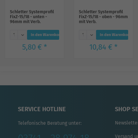
Schletter Systemprofil
Schletter Systemprofil
FixZ-15/18 - unten -
FixZ-15/18 - oben - 96mm
96mm mit Verb.
mit Verb.
In den Warenkorb
In den Warenkorb
5,80 € *
10,84 € *
SERVICE HOTLINE
SHOP S
Newslette
Telefonische Beratung unter:
Versand u