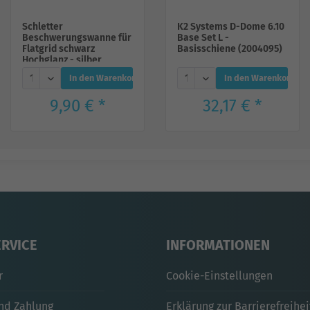
Schletter
K2 Systems D-Dome 6.10
Beschwerungswanne für
Base Set L -
Flatgrid schwarz
Basisschiene (2004095)
Hochglanz - silber
In den Warenkorb
In den Warenkorb
9,90 € *
32,17 € *
ERVICE
INFORMATIONEN
r
Cookie-Einstellungen
nd Zahlung
Erklärung zur Barrierefreihei