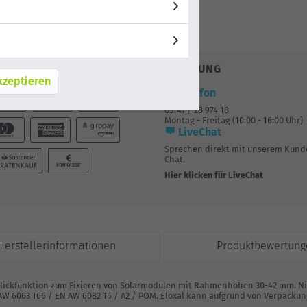
AUF WUNSCHLISTE
BERATUNG
kzeptieren
Telefon
03741 / 28 974 18
Montag - Freitag (10:00 - 16:00 Uhr)
LiveChat
Sprechen direkt mit unserem Kunde
Chat.
Hier klicken für LiveChat
Herstellerinformationen
Produktbewertung
Klickfunktion zum Fixieren von Solarmodulen mit Rahmenhöhen 30-42 mm. Nic
EN AW 6063 T66 / EN AW 6082 T6 / A2 / POM. Eloxal kann aufgrund von Verpacku