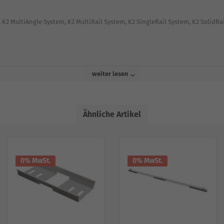
2 MultiAngle System, K2 MultiRail System, K2 SingleRail System, K2 SolidRa
weiter lesen
Ähnliche Artikel
0% MwSt.
0% MwSt.