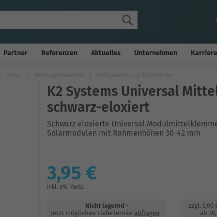
Partner
Referenzen
Aktuelles
Unternehmen
Karrier
 - Solar
Montagematerial
Aufständerung & Schienen
K2 Systems Universal Mit
schwarz-eloxiert
Schwarz eloxierte Universal Modulmittelklemme 
Solarmodulen mit Rahmenhöhen 30-42 mm
3,95 €
inkl. 0% MwSt.
Nicht lagernd
-
zzgl. 5,90
Jetzt möglichen Liefertermin
abfragen
!
ab 30,