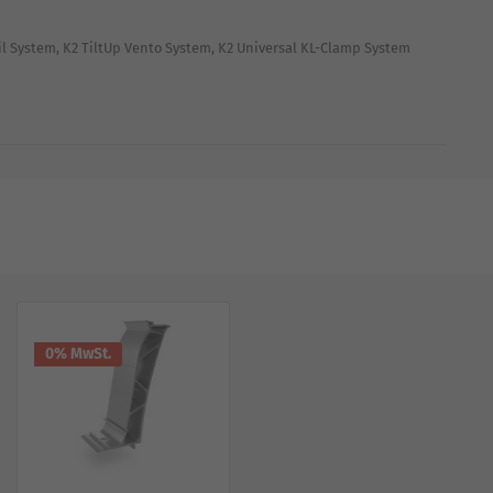
il System, K2 TiltUp Vento System, K2 Universal KL-Clamp System
0% MwSt.