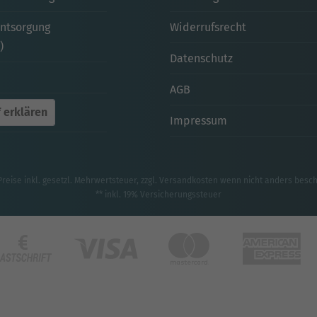
entsorgung
Widerrufsrecht
)
Datenschutz
AGB
 erklären
Impressum
Preise inkl. gesetzl. Mehrwertsteuer, zzgl.
Versandkosten
wenn nicht anders besc
** inkl. 19% Versicherungssteuer