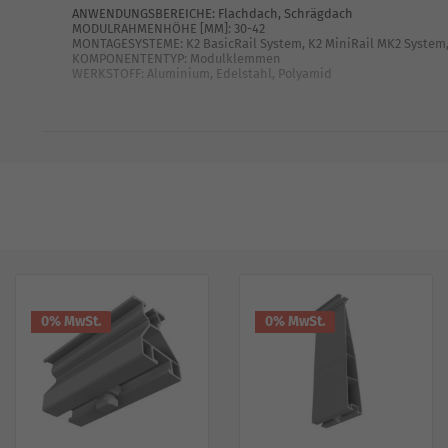
ANWENDUNGSBEREICHE: Flachdach, Schrägdach
MODULRAHMENHÖHE [MM]: 30-42
MONTAGESYSTEME: K2 BasicRail System, K2 MiniRail MK2 System, K
KOMPONENTENTYP: Modulklemmen
WERKSTOFF: Aluminium, Edelstahl, Polyamid
0% MwSt.
0% MwSt.