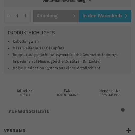
zur Artikelbeschreibung
Abholung
In den
Warenkorb
PRODUKTHIGHLIGHTS
Kabellänge: 3m
Massivleiter aus LGC (Kupfer)
Doppelt ausgeglichene asymmetrische Geometrie (niedrige
Impedanz auf Masse, gleiche Qualität + & - Leiter)
Noise Dissipation System aus einer Metallschicht
Artikel-Nr.:
EAN
Hersteller-Nr.
107032
092592076877
TOWER03MR
AUF WUNSCHLISTE
VERSAND