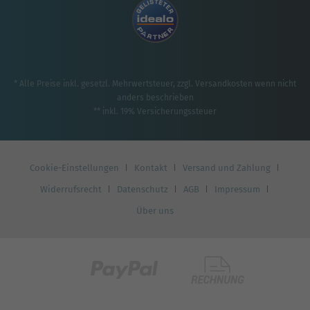
* Alle Preise inkl. gesetzl. Mehrwertsteuer, zzgl.
Versandkosten
wenn nicht
anders beschrieben
** inkl. 19% Versicherungssteuer
Cookie-Einstellungen
Kontakt
Versand und Zahlung
Widerrufsrecht
Datenschutz
AGB
Impressum
Über uns