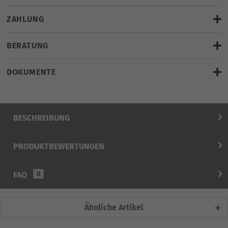
Versandkosten
gratis
ZAHLUNG
geplante Lieferung bis:
morgen, 11.08.2026
BERATUNG
(Bei Bestellung und Zahlung innerhalb von
5 Stunden und 27
Minuten
mit Standardversand.)
DOKUMENTE
Hier klicken für LiveChat
weitere Artikel vom Hersteller
BESCHREIBUNG
PRODUKTBEWERTUNGEN
FAQ
0
Ähnliche Artikel