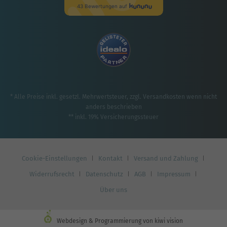
* Alle Preise inkl. gesetzl. Mehrwertsteuer, zzgl.
Versandkosten
wenn nicht
anders beschrieben
** inkl. 19% Versicherungssteuer
Cookie-Einstellungen
Kontakt
Versand und Zahlung
Widerrufsrecht
Datenschutz
AGB
Impressum
Über uns
Webdesign & Programmierung von kiwi vision