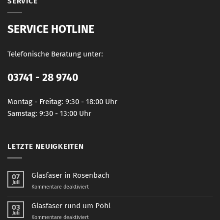
SERVICE
SERVICE HOTLINE
Telefonische Beratung unter:
03741 - 28 9740
Montag - Freitag: 9:30 - 18:00 Uhr
Samstag: 9:30 - 13:00 Uhr
LETZTE NEUIGKEITEN
Glasfaser in Rosenbach
07
Juli
für
Kommentare deaktiviert
Glasfaser
in
Glasfaser rund um Pöhl
03
Rosenbach
Juli
für
Kommentare deaktiviert