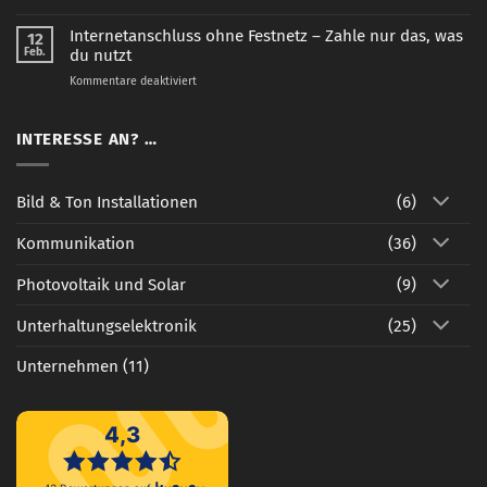
Glasfaser
rund
Internetanschluss ohne Festnetz – Zahle nur das, was
12
um
Feb.
du nutzt
Pöhl
für
Kommentare deaktiviert
Internetanschluss
ohne
Festnetz
INTERESSE AN? …
–
Zahle
nur
Bild & Ton Installationen
(6)
das,
was
Kommunikation
(36)
du
nutzt
Photovoltaik und Solar
(9)
Unterhaltungselektronik
(25)
Unternehmen
(11)