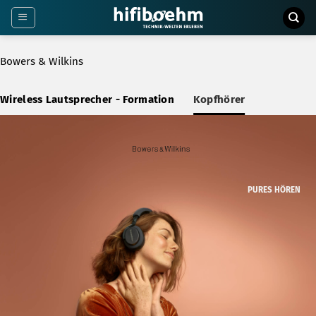
Zum
Inhalt
springen
Bowers & Wilkins
Wireless Lautsprecher - Formation
Kopfhörer
PURES HÖREN