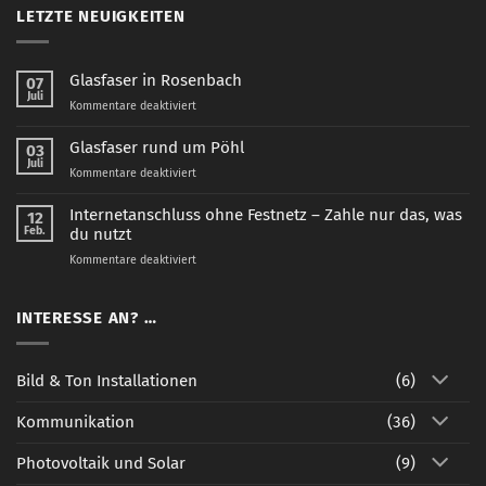
LETZTE NEUIGKEITEN
Glasfaser in Rosenbach
07
Juli
für
Kommentare deaktiviert
Glasfaser
in
Glasfaser rund um Pöhl
03
Rosenbach
Juli
für
Kommentare deaktiviert
Glasfaser
rund
Internetanschluss ohne Festnetz – Zahle nur das, was
12
um
Feb.
du nutzt
Pöhl
für
Kommentare deaktiviert
Internetanschluss
ohne
Festnetz
INTERESSE AN? …
–
Zahle
nur
Bild & Ton Installationen
(6)
das,
was
Kommunikation
(36)
du
nutzt
Photovoltaik und Solar
(9)