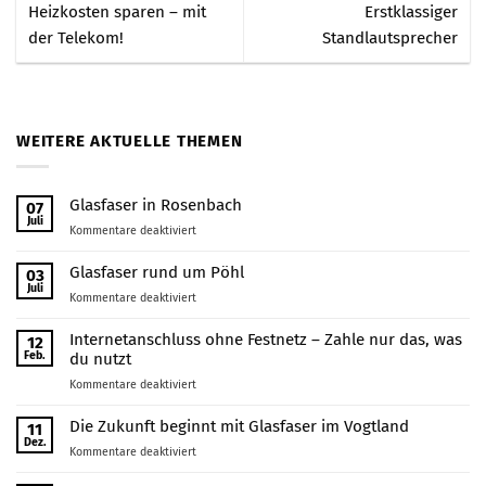
Heizkosten sparen – mit
Erstklassiger
der Telekom!
Standlautsprecher
WEITERE AKTUELLE THEMEN
Glasfaser in Rosenbach
07
Juli
für
Kommentare deaktiviert
Glasfaser
in
Glasfaser rund um Pöhl
03
Rosenbach
Juli
für
Kommentare deaktiviert
Glasfaser
rund
Internetanschluss ohne Festnetz – Zahle nur das, was
12
um
Feb.
du nutzt
Pöhl
für
Kommentare deaktiviert
Internetanschluss
ohne
Die Zukunft beginnt mit Glasfaser im Vogtland
11
Festnetz
Dez.
für
Kommentare deaktiviert
–
Die
Zahle