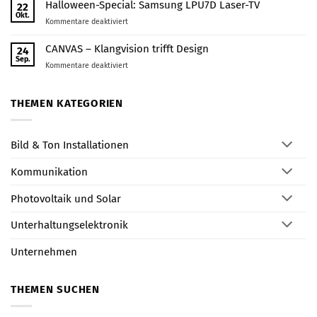
Zukunft
Halloween-Special: Samsung LPU7D Laser-TV
22
nur
beginnt
Okt.
das,
für
Kommentare deaktiviert
mit
was
Halloween-
Glasfaser
du
Special:
CANVAS – Klangvision trifft Design
24
im
nutzt
Samsung
Sep.
Vogtland
für
Kommentare deaktiviert
LPU7D
CANVAS
Laser-
–
TV
Klangvision
THEMEN KATEGORIEN
trifft
Design
Bild & Ton Installationen
Kommunikation
Photovoltaik und Solar
Unterhaltungselektronik
Unternehmen
THEMEN SUCHEN