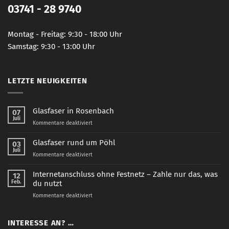
03741 - 28 9740
Montag - Freitag: 9:30 - 18:00 Uhr
Samstag: 9:30 - 13:00 Uhr
LETZTE NEUIGKEITEN
Glasfaser in Rosenbach
07
Juli
für
Kommentare deaktiviert
Glasfaser
in
Glasfaser rund um Pöhl
03
Rosenbach
Juli
für
Kommentare deaktiviert
Glasfaser
rund
Internetanschluss ohne Festnetz – Zahle nur das, was
12
um
Feb.
du nutzt
Pöhl
für
Kommentare deaktiviert
Internetanschluss
ohne
Festnetz
INTERESSE AN? …