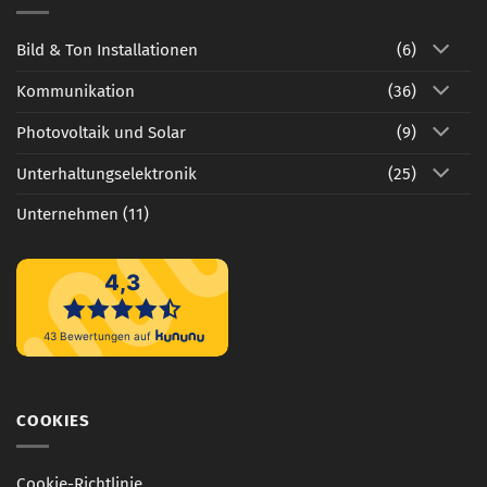
–
Zahle
nur
Bild & Ton Installationen
(6)
das,
was
Kommunikation
(36)
du
nutzt
Photovoltaik und Solar
(9)
Unterhaltungselektronik
(25)
Unternehmen
(11)
COOKIES
Cookie-Richtlinie