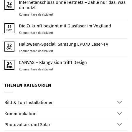
rund
Internetanschluss ohne Festnetz – Zahle nur das, was
12
um
Feb.
du nutzt
Pöhl
für
Kommentare deaktiviert
Internetanschluss
ohne
Die Zukunft beginnt mit Glasfaser im Vogtland
11
Festnetz
Dez.
für
Kommentare deaktiviert
–
Die
Zahle
Zukunft
Halloween-Special: Samsung LPU7D Laser-TV
22
nur
beginnt
Okt.
das,
für
Kommentare deaktiviert
mit
was
Halloween-
Glasfaser
du
Special:
CANVAS – Klangvision trifft Design
24
im
nutzt
Samsung
Sep.
Vogtland
für
Kommentare deaktiviert
LPU7D
CANVAS
Laser-
–
TV
Klangvision
THEMEN KATEGORIEN
trifft
Design
Bild & Ton Installationen
Kommunikation
Photovoltaik und Solar