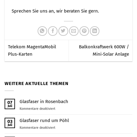
Sprechen Sie uns an, wir beraten Sie gern.
Telekom MagentaMobil
Balkonkraftwerk 600W /
Plus-Karten
Mini-Solar Anlage
WEITERE AKTUELLE THEMEN
Glasfaser in Rosenbach
07
Juli
für
Kommentare deaktiviert
Glasfaser
in
Glasfaser rund um Pöhl
03
Rosenbach
Juli
für
Kommentare deaktiviert
Glasfaser