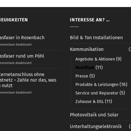
NEUIGKEITEN
INTERESSE AN? …
Bild & Ton Installationen
asfaser in Rosenbach
für
mentare deaktiviert
Kommunikation
(
Glasfaser
in
asfaser rund um Pöhl
(9)
Angebote & Aktionen
Rosenbach
für
mentare deaktiviert
(11)
Mobilfunk
Glasfaser
rund
ternetanschluss ohne
(5)
Presse
um
stnetz – Zahle nur das, was
Pöhl
(16)
Produkte & Leistungen
 nutzt
(5)
für
Service und Reparatur
mentare deaktiviert
Internetanschluss
(11)
Zuhause & DSL
ohne
Festnetz
–
Photovoltaik und Solar
Zahle
nur
Unterhaltungselektronik
(
das,