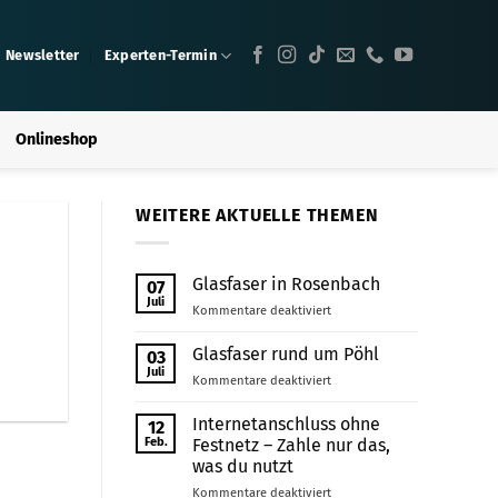
Newsletter
Experten-Termin
Onlineshop
WEITERE AKTUELLE THEMEN
Glasfaser in Rosenbach
07
Juli
für
Kommentare deaktiviert
Glasfaser
in
Glasfaser rund um Pöhl
03
Rosenbach
Juli
für
Kommentare deaktiviert
Glasfaser
rund
Internetanschluss ohne
12
um
Feb.
Festnetz – Zahle nur das,
Pöhl
was du nutzt
für
Kommentare deaktiviert