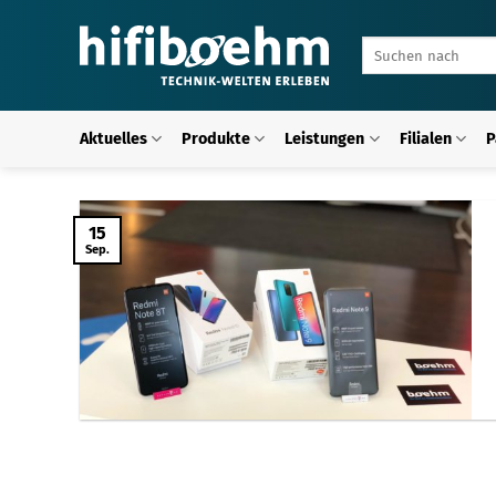
Zum
Inhalt
Suchen
springen
nach:
Aktuelles
Produkte
Leistungen
Filialen
P
15
Sep.