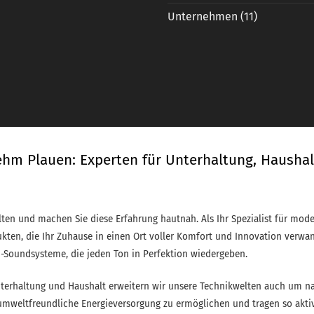
was
Unternehmen
(11)
du
nutzt
ehm Plauen: Experten für Unterhaltung, Haushal
lten und machen Sie diese Erfahrung hautnah. Als Ihr Spezialist für mode
ukten, die Ihr Zuhause in einen Ort voller Komfort und Innovation verwa
-Soundsysteme, die jeden Ton in Perfektion wiedergeben.
rhaltung und Haushalt erweitern wir unsere Technikwelten auch um nac
 umweltfreundliche Energieversorgung zu ermöglichen und tragen so akt