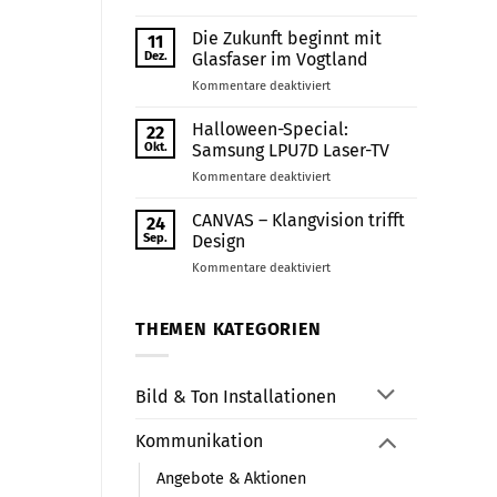
Internetanschluss
ohne
Die Zukunft beginnt mit
11
Festnetz
Dez.
Glasfaser im Vogtland
–
für
Kommentare deaktiviert
Zahle
Die
nur
Zukunft
Halloween-Special:
das,
22
beginnt
was
Okt.
Samsung LPU7D Laser-TV
mit
du
für
Kommentare deaktiviert
Glasfaser
nutzt
Halloween-
im
Special:
CANVAS – Klangvision trifft
Vogtland
24
Samsung
Sep.
Design
LPU7D
für
Kommentare deaktiviert
Laser-
CANVAS
TV
–
Klangvision
THEMEN KATEGORIEN
trifft
Design
Bild & Ton Installationen
Kommunikation
Angebote & Aktionen