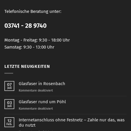
Telefonische Beratung unter:
03741 - 28 9740
Montag - Freitag: 9:30 - 18:00 Uhr
Samstag: 9:30 - 13:00 Uhr
LETZTE NEUIGKEITEN
Glasfaser in Rosenbach
07
Juli
für
Kommentare deaktiviert
Glasfaser
in
Glasfaser rund um Pöhl
03
Rosenbach
Juli
für
Kommentare deaktiviert
Glasfaser
rund
Internetanschluss ohne Festnetz – Zahle nur das, was
12
um
Feb.
du nutzt
Pöhl