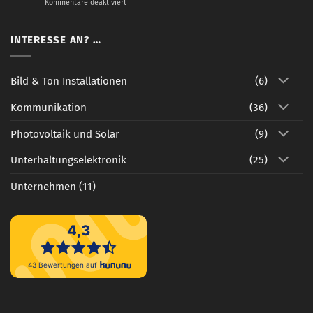
für
Kommentare deaktiviert
Internetanschluss
ohne
Festnetz
INTERESSE AN? …
–
Zahle
nur
Bild & Ton Installationen
(6)
das,
was
Kommunikation
(36)
du
nutzt
Photovoltaik und Solar
(9)
Unterhaltungselektronik
(25)
Unternehmen
(11)