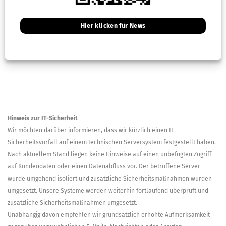
Hier klicken für News
Hinweis zur IT-Sicherheit
Wir möchten darüber informieren, dass wir kürzlich einen IT-
Sicherheitsvorfall auf einem technischen Serversystem festgestellt haben.
Nach aktuellem Stand liegen keine Hinweise auf einen unbefugten Zugriff
auf Kundendaten oder einen Datenabfluss vor. Der betroffene Server
wurde umgehend isoliert und zusätzliche Sicherheitsmaßnahmen wurden
umgesetzt. Unsere Systeme werden weiterhin fortlaufend überprüft und
zusätzliche Sicherheitsmaßnahmen umgesetzt.
Unabhängig davon empfehlen wir grundsätzlich erhöhte Aufmerksamkeit