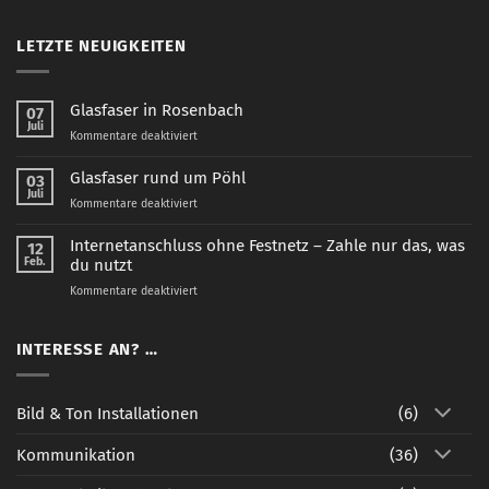
LETZTE NEUIGKEITEN
Glasfaser in Rosenbach
07
Juli
für
Kommentare deaktiviert
Glasfaser
in
Glasfaser rund um Pöhl
03
Rosenbach
Juli
für
Kommentare deaktiviert
Glasfaser
rund
Internetanschluss ohne Festnetz – Zahle nur das, was
12
um
Feb.
du nutzt
Pöhl
für
Kommentare deaktiviert
Internetanschluss
ohne
Festnetz
INTERESSE AN? …
–
Zahle
nur
Bild & Ton Installationen
(6)
das,
was
Kommunikation
(36)
du
nutzt